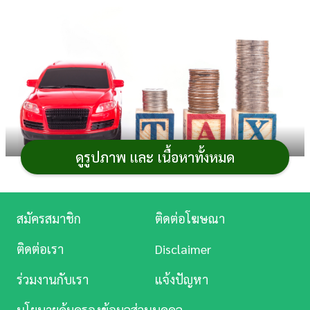
การ
เงิน
การ
ศึกษา
บันเทิง
ดูรูปภาพ และ เนื้อหาทั้งหมด
ดู
หนัง
ในการ
ต่อภาษีรถยนต์
ประจำปี เมื่อก่อนนั้นรถยนต์ที่อายุ
Music
สมัครสมาชิก
ติดต่อโฆษณา
เกิน 7 ปี จะไม่สามารถยื่นชำระภาษี
รถยนต์
ประจำปีทาง
Station
ออนไลน์ได้ แต่ล่าสุดนี้ทางกรมการขนส่งทางบกอนุญาตให้
ติดต่อเรา
Disclaimer
รถยนต์ที่มีอายุเกิน 7 ปี (นับตั้งแต่วันที่จดทะเบียนครั้งแรก)
ละคร
ร่วมงานกับเรา
แจ้งปัญหา
รวมถึงรถ
มอเตอร์ไซค์
ที่มีอายุเกิน 5 ปี สามารถยื่นชำระภาษี
บันเทิง
ประจำปีผ่านช่องทางออนไลน์ได้แล้ว อีกทั้งยังมีวิธีการยื่นที่
นโยบายคุ้มครองข้อมูลส่วนบุคคล