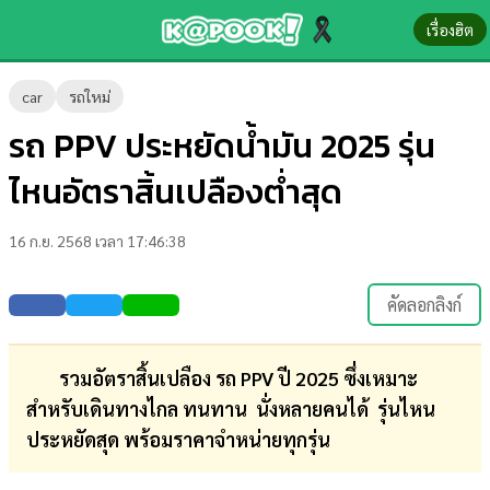
เรื่องฮิต
ข่าว-
car
รถใหม่
ความ
รถ PPV ประหยัดน้ำมัน 2025 รุ่น
รู้
ไหนอัตราสิ้นเปลืองต่ำสุด
ข่าว
16 ก.ย. 2568 เวลา 17:46:38
ข่าว
บันเทิง
คัดลอกลิงก์
ตรวจ
หวย
รวมอัตราสิ้นเปลือง รถ PPV ปี 2025 ซึ่งเหมาะ
สำหรับเดินทางไกล ทนทาน นั่งหลายคนได้ รุ่นไหน
ผล
ประหยัดสุด พร้อมราคาจำหน่ายทุกรุ่น
บอล
สด