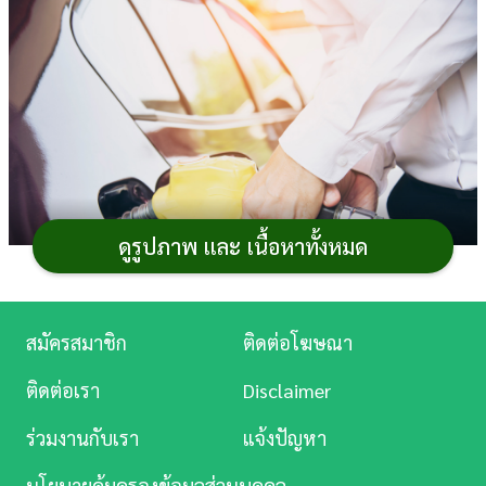
การ
เงิน
การ
ศึกษา
บันเทิง
ดูรูปภาพ และ เนื้อหาทั้งหมด
ดู
หนัง
Music
สมัครสมาชิก
ติดต่อโฆษณา
สรุปอัตราสิ้นเปลืองเฉลี่ย
รถ PPV ยี่ห้อไหนดี 2025
ที่มี
Station
จำหน่ายในไทย รุ่นไหนกินน้ำมันน้อยสุด โดยอ้างอิงตาม
ติดต่อเรา
Disclaimer
มาตรฐานการทดสอบ EcoSticker สำหรับผู้ที่ต้องการรถยนต์
ละคร
ร่วมงานกับเรา
แจ้งปัญหา
อเนกประสงค์ขนาดใหญ่สำหรับเดินทางใกล นั่งสบายใกล้
บันเทิง
เคียงรถเก๋ง มีกำลังสูง แต่ทนทาน และประหยัดค่าใช้จ่ายใน
นโยบายคุ้มครองข้อมูลส่วนบุคคล