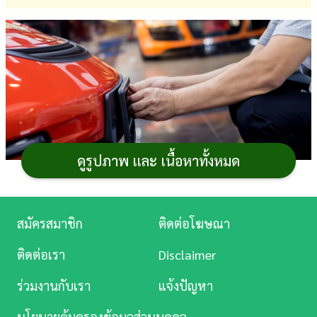
การ
เงิน
การ
ศึกษา
บันเทิง
ดูรูปภาพ และ เนื้อหาทั้งหมด
ดู
หนัง
Music
สมัครสมาชิก
ติดต่อโฆษณา
Station
เมื่อต้องขายรถเก่าแต่ป้ายทะเบียนติดรถนั้นบังเอิญเป็น
ติดต่อเรา
Disclaimer
เลขสวย เลขมงคล มีมูลค่า หรือด้วยเหตุผลอื่น ๆ และอยาก
ละคร
ร่วมงานกับเรา
แจ้งปัญหา
เก็บไว้ใช้ต่อกับรถคันอื่น ก็สามารถทำได้ แต่การ
ขายรถแต่ไม่
บันเทิง
ขายทะเบียน
อาจมีขั้นตอนที่ยุ่งยากมากขึ้น ส่วนจะต้อง
นโยบายคุ้มครองข้อมูลส่วนบุคคล