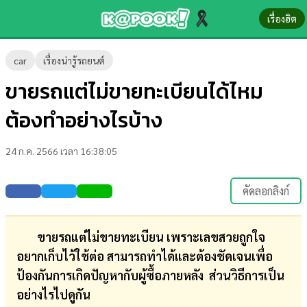
เรื่องฮิต
ข่าว-
car
เรื่องน่ารู้รถยนต์
ความ
ขายรถแต่ไม่ขายทะเบียนได้ไหม
รู้
ต้องทำอย่างไรบ้าง
ข่าว
24 ก.ค. 2566 เวลา 16:38:05
ข่าว
บันเทิง
คัดลอกลิงก์
ตรวจ
หวย
ขายรถแต่ไม่ขายทะเบียน เพราะเลขสวยถูกใจ
อยากเก็บไว้ใช้ต่อ สามารถทำได้และต้องชัดเจนเพื่อ
ผล
ป้องกันการเกิดปัญหากับผู้ซื้อภายหลัง ส่วนวิธีการเป็น
บอล
อย่างไรไปดูกัน
สด