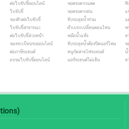
ต่อใบขับขี่ออนไลน์
จอดรถตากแดด
ฟิ
ใบขับขี่
จอดรถตากฝน
แบ
จองคิวต่อใบขับขี่
ขับรถลุยน้ำท่วม
แ
ใบขับขี่สาธารณะ
ผ้าเบรกเปลี่ยนตอนไหน
พร
ต่อใบขับขี่ล่วงหน้า
หม้อน้ำแห้ง
ย
จองทะเบียนรถออนไลน์
ขับรถลุยน้ำต้องปิดแอร์ไหม
จ
ต่อภาษีรถยนต์
หนูกัดสายไฟรถยนต์
น้
อบรมใบขับขี่ออนไลน์
แอร์รถยนต์ไม่เย็น
ย
tions)