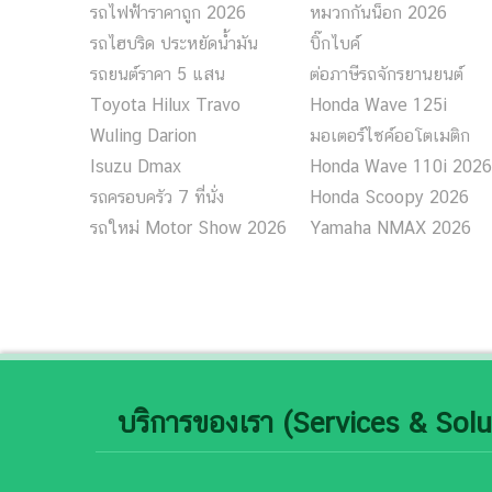
รถไฟฟ้าราคาถูก 2026
หมวกกันน็อก 2026
รถไฮบริด ประหยัดน้ำมัน
บิ๊กไบค์
รถยนต์ราคา 5 แสน
ต่อภาษีรถจักรยานยนต์
Toyota Hilux Travo
Honda Wave 125i
Wuling Darion
มอเตอร์ไซค์ออโตเมติก
Isuzu Dmax
Honda Wave 110i 2026
รถครอบครัว 7 ที่นั่ง
Honda Scoopy 2026
รถใหม่ Motor Show 2026
Yamaha NMAX 2026
บริการของเรา (Services & Solu