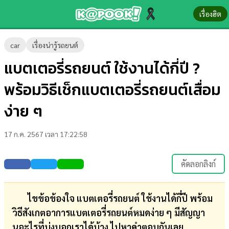
เรื่องฮิต
ข่าว-
car
เรื่องน่ารู้รถยนต์
ความ
แบตเตอรี่รถยนต์ ใช้งานได้กี่ปี ?
รู้
พร้อมวิธีเช็กแบตเตอรี่รถยนต์เสื่อม
ข่าว
ง่าย ๆ
ข่าว
17 ก.ค. 2567 เวลา 17:22:58
บันเทิง
ตรวจ
คัดลอกลิงก์
หวย
ผล
ไขข้อข้องใจ แบตเตอรี่รถยนต์ ใช้งานได้กี่ปี พร้อม
บอล
วิธีสังเกตอาการแบตเตอรี่รถยนต์หมดง่าย ๆ มีสัญญา
สด
นอะไรที่บ่งบอกเราได้บ้าง ไปหาคำตอบกันเลย