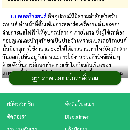
การ
แบตเตอรี่รถยนต์
คืออุปกรณ์ที่มีความสำคัญสำหรับ
เงิน
รถยนต์ ทำหน้าที่ตั้งแต่ในการสตาร์ตเครื่องยนต์ และคอย
การ
จ่ายกระแสไฟฟ้าให้อุปกรณ์ต่าง ๆ ภายในรถ ซึ่งผู้ใช้รถต้อง
ศึกษา
คอยดูแลและบำรุงรักษาเป็นประจำ เพราะแบตเตอรี่รถยนต์
นั้นมีอายุการใช้งาน และจะใช้ได้ยาวนานเท่าไหร่ยังแตกต่าง
บันเทิง
กันออกไปขึ้นอยู่กับลักษณะการใช้งาน รวมถึงปัจจัยอื่น ๆ
ด้วย ดังนั้นการศึกษาทำความเข้าใจเกี่ยวกับเรื่องของ
ดู
แบตเตอรี่ ย่อมช่วยให้เจ้าของรถและผู้ขับขี่ทุกคน สามารถ
หนัง
ดูรูปภาพ และ เนื้อหาทั้งหมด
ใช้งานรถยนต์ รวมถึงดูแลรักษาในส่วนต่าง ๆ ได้อย่างถูกต้อง
โดยไม่กลายเป็นปัญหาสร้างความเสียหายโดยที่ไม่จำเป็น
Music
Station
สมัครสมาชิก
ติดต่อโฆษณา
ละคร
ติดต่อเรา
Disclaimer
บันเทิง
ร่วมงานกับเรา
แจ้งปัญหา