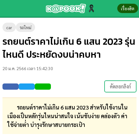
เรื่องฮิต
ข่าว-
car
รถใหม่
ความ
รถยนต์ราคาไม่เกิน 6 แสน 2023 รุ่น
รู้
ไหนดี ประหยัดงบน่าคบหา
ข่าว
20 ม.ค. 2566 เวลา 15:42:30
ข่าว
บันเทิง
คัดลอกลิงก์
ตรวจ
หวย
รถยนต์ราคาไม่เกิน 6 แสน 2023 สำหรับใช้งานใน
เมืองเป็นหลักรุ่นไหนน่าสนใจ เน้นขับง่าย คล่องตัว ค่า
ผล
ใช้จ่ายต่ำ บำรุงรักษาสบายกระเป๋า
บอล
สด