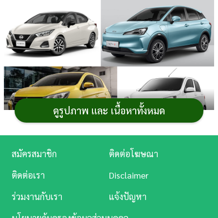
การ
เงิน
การ
ศึกษา
บันเทิง
ดูรูปภาพ และ เนื้อหาทั้งหมด
ดู
หนัง
รวม
รถยนต์ราคาไม่เกิน 6 แสน 2023
ที่ประหยัดงบแต่
Music
สมัครสมาชิก
ติดต่อโฆษณา
ครบเครื่อง และยังคงความน่าสนใจ สำหรับคนที่ต้องการ
รถ
Station
ติดต่อเรา
Disclaimer
ใหม่
ไว้ขับใช้งานในเมืองเป็นหลัก คันไม่ต้องใหญ่หรือไฮเทค
ละคร
จนดูแลยาก เน้นคล่องตัว ขับง่าย ไปไหนมาไหนสะดวก รวม
ร่วมงานกับเรา
แจ้งปัญหา
ถึงค่าบำรุงรักษายังสบายกระเป๋า ซึ่งเราได้คัด
รถยนต์
มาให้
บันเทิง
10 รุ่นเด่น ๆ เพื่อเป็นตัวช่วยสำหรับการตัดสินใจว่าคันไหน
นโยบายคุ้มครองข้อมูลส่วนบุคคล