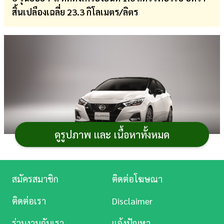
สิ้นเปลืองเฉลี่ย 23.3 กิโลเมตร/ลิตร
การ
เงิน
การ
ศึกษา
บันเทิง
ดู
หนัง
ดูรูปภาพ และ เนื้อหาทั้งหมด
Music
Station
สมัครสมาชิก
ติดต่อโฆษณา
ภาพจาก : nissan.co.th
ละคร
Nissan Almera 2022
(
นิสสัน อัลเมร่า 2022
)
รถยนต์
ซี
ติดต่อเรา
Disclaimer
บันเทิง
ดานขนาดเล็ก 4 ประตู 5 ที่นั่ง ในกลุ่มอีโคคาร์ ราคาไม่สูง
ร่วมงานกับเรา
แจ้งปัญหา