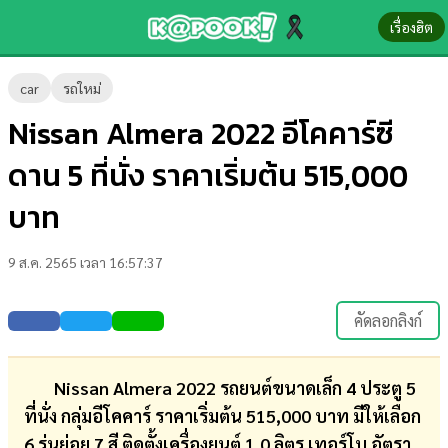
เรื่องฮิต
ข่าว-
car
รถใหม่
ความ
Nissan Almera 2022 อีโคคาร์ซี
รู้
ดาน 5 ที่นั่ง ราคาเริ่มต้น 515,000
ข่าว
บาท
ข่าว
9 ส.ค. 2565 เวลา 16:57:37
บันเทิง
ตรวจ
คัดลอกลิงก์
หวย
ผล
Nissan Almera 2022 รถยนต์ขนาดเล็ก 4 ประตู 5
บอล
ที่นั่ง กลุ่มอีโคคาร์ ราคาเริ่มต้น 515,000 บาท มีให้เลือก
สด
6 รุ่นย่อย 7 สี ติดตั้งเครื่องยนต์ 1.0 ลิตร เทอร์โบ อัตรา