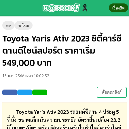
เรื่องฮิต
ข่าว-
car
รถใหม่
ความ
Toyota Yaris Ativ 2023 ซิตี้คาร์ซี
รู้
ดานดีไซน์สปอร์ต ราคาเริ่ม
ข่าว
549,000 บาท
ข่าว
13 ม.ค. 2566 เวลา 10:09:52
บันเทิง
ตรวจ
คัดลอกลิงก์
หวย
ผล
Toyota Yaris Ativ 2023 รถยนต์ซีดาน 4 ประตู 5
บอล
ที่นั่ง ขนาดเล็กเน้นความประหยัด อัตราสิ้นเปลือง 23.3
สด
กิโลเมตร/ลิตร พร้อมฟีเจอร์รองรับไลฟ์สไตล์คนรุ่นใหม่