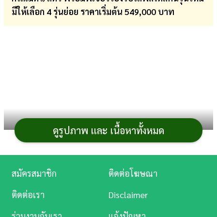
มีให้เลือก 4 รุ่นย่อย ราคาเริ่มต้น 549,000 บาท
การ
เงิน
การ
ศึกษา
บันเทิง
ดู
หนัง
ดูรูปภาพ และ เนื้อหาทั้งหมด
Toyota Yaris Ativ 2023
(
โตโยต้า ยาริส เอทีฟ 2023
)
Music
รถยนต์
ซีดาน 4 ประตู 5 ที่นั่ง ขนาดเล็ก ราคาเริ่มต้นไม่สูงนัก
Station
เหมาะเป็นรถคันแรก วัยเริ่มต้นทำงาน หรือผู้ที่ต้องการรถ
สมัครสมาชิก
ติดต่อโฆษณา
สำหรับใช้งานในเมืองเป็นหลัก เครื่องยนต์เดิมปรับปรุงใหม่
ละคร
ติดต่อเรา
Disclaimer
เน้นความเสถียร ดูแลง่าย และประหยัดน้ำมัน ด้วยอัตราสิ้น
บันเทิง
เปลืองเฉลี่ย 23.3 กิโลเมตร/ลิตร ติดตั้งฟีเจอร์อย่างเช่น
ร่วมงานกับเรา
แจ้งปัญหา