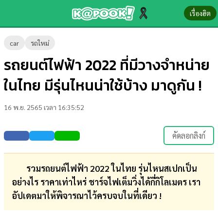
เรื่องฮิต
ข่าว-
car
รถใหม่
ความ
รถยนต์ไฟฟ้า 2022 ที่มีวางจำหน่าย
รู้
ในไทย มีรุ่นไหนน่าใช้บ้าง มาดูกัน !
ข่าว
16 พ.ย. 2565 เวลา 16:35:52
ข่าว
บันเทิง
คัดลอกลิงก์
ตรวจ
หวย
รวมรถยนต์ไฟฟ้า 2022 ในไทย รุ่นไหนสเปกเป็น
อย่างไร ราคาเท่าไหร่ ชาร์จไฟเต็มวิ่งได้กี่กิโลเมตร เรา
ผล
อัปเดตมาให้พิจารณาไว้ครบจบในที่เดียว !
บอล
สด