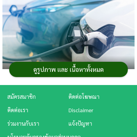
การ
เงิน
การ
ศึกษา
บันเทิง
ดูรูปภาพ และ เนื้อหาทั้งหมด
ดู
หนัง
ปัจจุบัน
รถยนต์ไฟฟ้า
หรือ
รถ EV
(Electric Vehicle)
กำลังได้รับความสนใจเป็นอย่างมาก หลายคนเริ่มอยากที่จะ
Music
สมัครสมาชิก
ติดต่อโฆษณา
เปลี่ยนไปใช้รถยนต์พลังานใหม่กันมากขึ้น ทั้งจาก
Station
ติดต่อเรา
Disclaimer
สถานการณ์น้ำมันแพง การผลักดันของภาครัฐที่ทำให้ราคา
ละคร
ถูกลง รวมถึงการเปลี่ยนแปลงของอุตสหากรรมยานยนต์ด้วย
ร่วมงานกับเรา
แจ้งปัญหา
ข้อกำหนดด้านมลพิษที่เข้มข้นขึ้น ทำให้ค่ายรถจำเป็นต้อง
บันเทิง
ปรับตัวพัฒนา
รถรุ่นใหม่
ที่ใช้พลังงานไฟฟ้าอย่างต่อเนื่อง ดัง
นโยบายคุ้มครองข้อมูลส่วนบุคคล