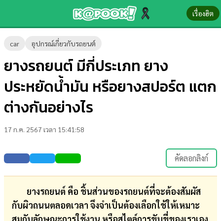
เรื่องฮิต
ข่าว-
car
อุปกรณ์เกี่ยวกับรถยนต์
ความ
ยางรถยนต์ มีกี่ประเภท ยาง
รู้
ประหยัดน้ำมัน หรือยางสปอร์ต แตก
ข่าว
ต่างกันอย่างไร
ข่าว
17 ก.ค. 2567 เวลา 15:41:58
บันเทิง
ตรวจ
คัดลอกลิงก์
หวย
ผล
ยางรถยนต์ คือ ชิ้นส่วนของรถยนต์ที่จะต้องสัมผัส
บอล
กับผิวถนนตลอดเวลา จึงจำเป็นต้องเลือกใช้ให้เหมาะ
สด
สมกับลักษณะการใช้งาน หรือสไตล์การขับขี่ของเราเอง