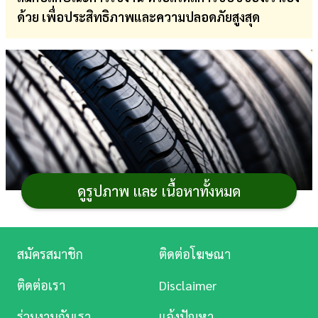
ด้วย เพื่อประสิทธิภาพและความปลอดภัยสูงสุด
การ
เงิน
การ
ศึกษา
บันเทิง
ดู
หนัง
ดูรูปภาพ และ เนื้อหาทั้งหมด
Music
Station
สมัครสมาชิก
ติดต่อโฆษณา
ละคร
ติดต่อเรา
Disclaimer
ยางรถยนต์มีกี่ประเภท
บันเทิง
ร่วมงานกับเรา
แจ้งปัญหา