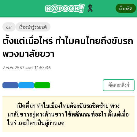
เรื่องฮิต
ข่าว-
car
เรื่องน่ารู้รถยนต์
ความ
ตั้งแต่เมื่อไหร่ ทำไมคนไทยถึงขับรถ
รู้
พวงมาลัยขวา
ข่าว
2 พ.ค. 2567 เวลา 11:53:36
ข่าว
บันเทิง
คัดลอกลิงก์
ตรวจ
หวย
เปิดที่มา ทำไมเมืองไทยต้องขับรถชิดซ้าย พวง
มาลัยขวาอยู่ทางด้านขวา ใช้หลักเกณฑ์อะไร ตั้งแต่เมื่อ
ผล
ไหร่ และใครเป็นผู้กำหนด
บอล
สด