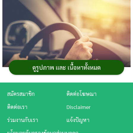
การ
เงิน
การ
ศึกษา
บันเทิง
ดูรูปภาพ และ เนื้อหาทั้งหมด
ดู
หนัง
Music
สมัครสมาชิก
ติดต่อโฆษณา
เผยสาเหตุว่าทำไม
รถยนต์
เมืองไทยในปัจจุบันต้องขับ
Station
ชิดซ้าย พวงมาลัยอยู่ทางด้านขวา แต่ไม่ขับชิดขวา พวง
ติดต่อเรา
Disclaimer
มาลัยซ้ายแบบอีกหลาย ๆ ประเทศ ความจริงแล้วมีที่มาและ
ละคร
ร่วมงานกับเรา
แจ้งปัญหา
ที่ไปอย่างไร ตั้งแต่เมื่อไหร่ ใครเป็นผู้กำหนดให้ไทยเป็น
บันเทิง
ประเทศที่ขับรถพวงมาลัยขวา แล้วถ้าเอารถพวงมาลัยซ้ายมา
นโยบายคุ้มครองข้อมูลส่วนบุคคล