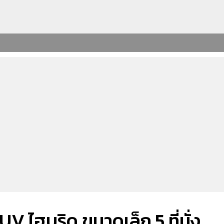
 ไฮบริด ขนาดเล็ก 5 ที่นั่ง