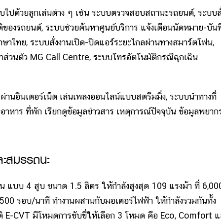
บไปด้วยลูกเล่นต่าง ๆ เช่น ระบบตรวจสอบสถานะรถยนต์, ระบบสั
องรถยนต์, ระบบช่วยค้นหาศูนย์บริการ แจ้งเตือนนัดหมาย-บันท
าษาไทย, ระบบสั่งงานเปิด-ปิดแอร์ระยะไกลผ่านทางสมาร์ตโฟน,
่วนตัว MG Call Centre, ระบบโทรอัตโนมัติกรณีฉุกเฉิน
นเตอร์เน็ต เล่นเพลงออนไลน์แบบสตรีมมิ่ง, ระบบนำทางที่
ร ที่พัก เรียกดูข้อมูลข่าวสาร เหตุการณ์ปัจจุบัน ข้อมูลพยาก
ละสมรรถนะ
บ 4 สูบ ขนาด 1.5 ลิตร ให้กำลังสูงสุด 109 แรงม้า ที่ 6,00
,500 รอบ/นาที ทำงานผสานกับมอเตอร์ไฟฟ้า ให้กำลังรวมกันทั้ง
มัติ E-CVT มีโหมดการขับขี่ให้เลือก 3 โหมด คือ Eco, Comfort 