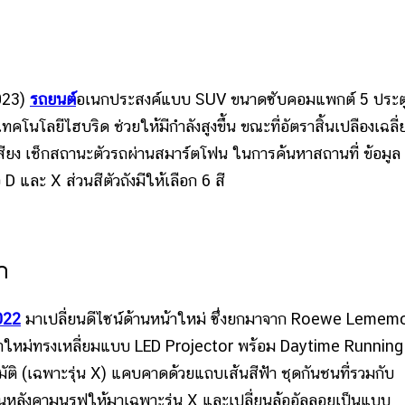
2023)
รถยนต์
อเนกประสงค์แบบ SUV ขนาดซับคอมแพกต์ 5 ประต
คโนโลยีไฮบริด ช่วยให้มีกำลังสูงขึ้น ขณะที่อัตราสิ้นเปลืองเฉลี
เสียง เช็กสถานะตัวรถผ่านสมาร์ตโฟน ในการค้นหาสถานที่ ข้อมูล
D และ X ส่วนสีตัวถังมีให้เลือก 6 สี
ก
022
มาเปลี่ยนดีไซน์ด้านหน้าใหม่ ซึ่งยกมาจาก Roewe Lemem
หน้าใหม่ทรงเหลี่ยมแบบ LED Projector พร้อม Daytime Running
ติ (เฉพาะรุ่น X) แคบคาดด้วยแถบเส้นสีฟ้า ชุดกันชนที่รวมกับ
่วนหลังคามูนรูฟให้มาเฉพาะรุ่น X และเปลี่ยนล้ออัลลอยเป็นแบบ