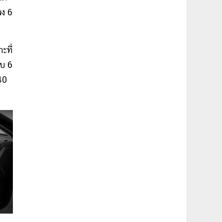
พง 6
ะที่
ับ 6
40