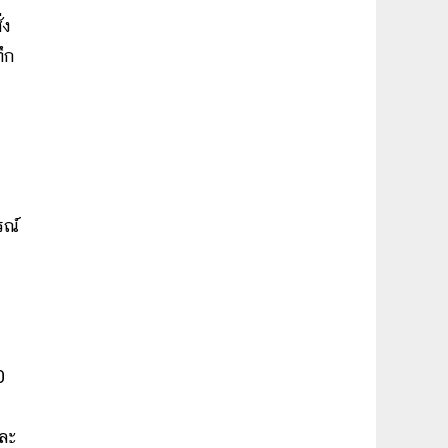
่ง
ึก
รณ์
0
และ