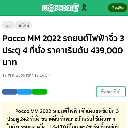
เรื่องฮิต
ข่าว-
car
รถใหม่
ความ
Pocco MM 2022 รถยนต์ไฟฟ้าจิ๋ว 3
รู้
ประตู 4 ที่นั่ง ราคาเริ่มต้น 439,000
ข่าว
บาท
ข่าว
17 พ.ค. 2566 เวลา 17:16:59
บันเทิง
ตรวจ
คัดลอกลิงก์
หวย
ผล
Pocco MM 2022 รถยนต์ไฟฟ้า ตัวถังแฮตช์แบ็ก 3
บอล
ประตู 2+2 ที่นั่ง ขนาดจิ๋ว ที่เหมาะสำหรับใช้เดินทาง
สด
ใกล้ ๆ ระยะทางวิ่ง 116-170 กิโลเมตร/ชาร์จ ขึ้นอยู่กับ