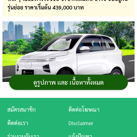
รุ่นย่อย ราคาเริ่มต้น 439,000 บาท
การ
เงิน
การ
ศึกษา
บันเทิง
ดู
หนัง
ดูรูปภาพ และ เนื้อหาทั้งหมด
Music
Station
ภาพจาก : poccothailand.com
สมัครสมาชิก
ติดต่อโฆษณา
Pocco MM 2022
(
ป๊อคโค่ เอ็มเอ็ม 2022
)
รถยนต์ไฟฟ้า
ละคร
ติดต่อเรา
Disclaimer
ตัวถังแฮตช์แบ็ก 3 ประตู ขนาดจิ๋ว แบบ 2+2 ที่นั่ง โดยเบาะ
บันเทิง
หลังเหมาะสำหรับเด็กหรือสัตว์เลี้ยง หรือพับเพื่อเพิ่มพื้นที่
ร่วมงานกับเรา
แจ้งปัญหา