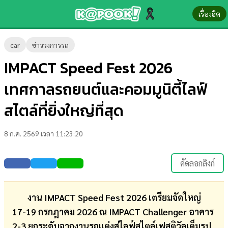
เรื่องฮิต
ข่าว-
car
ข่าววงการรถ
ความ
IMPACT Speed Fest 2026
รู้
เทศกาลรถยนต์และคอมมูนิตี้ไลฟ์
ข่าว
สไตล์ที่ยิ่งใหญ่ที่สุด
ข่าว
8 ก.ค. 2569 เวลา 11:23:20
บันเทิง
ตรวจ
คัดลอกลิงก์
หวย
ผล
งาน IMPACT Speed Fest 2026 เตรียมจัดใหญ่
บอล
17-19 กรกฎาคม 2026 ณ IMPACT Challenger อาคาร
สด
2-3 ยกระดับจากงานรถแต่งสู่ไลฟ์สไตล์เฟสติวัลเต็มรูป