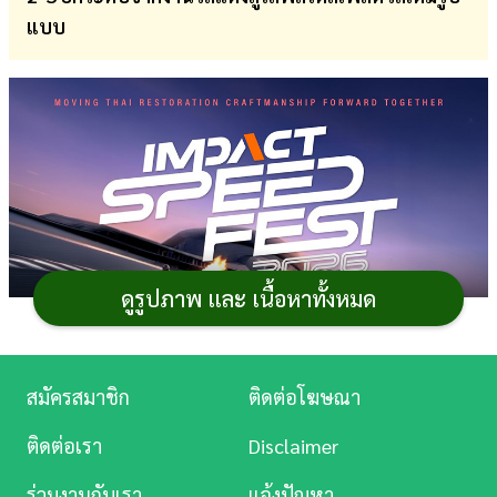
แบบ
การ
เงิน
การ
ศึกษา
บันเทิง
ดู
หนัง
ดูรูปภาพ และ เนื้อหาทั้งหมด
Music
Station
สมัครสมาชิก
ติดต่อโฆษณา
ละคร
ติดต่อเรา
Disclaimer
บันเทิง
ร่วมงานกับเรา
แจ้งปัญหา