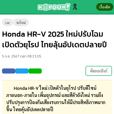
เรื่องฮิต
ข่าว-
car
รถใหม่
ความ
Honda HR-V 2025 ใหม่ปรับโฉม
รู้
เปิดตัวยุโรป ไทยลุ้นอัปเดตปลายปี
ข่าว
5 ก.ย. 2567 เวลา 08:31:05
ข่าว
บันเทิง
คัดลอกลิงก์
ตรวจ
หวย
Honda HR-V ใหม่ เปิดตัวในยุโรป ปรับดีไซน์
ภายนอก-ภายใน เพิ่มอุปกรณ์ และสีตัวถังใหม่ รวมถึง
ผล
ปรับปรุงการป้องกันเสียงรบกวนให้มีประสิทธิภาพมาก
บอล
ขึ้น ไทยลุ้นอัปเดตปลายปี
สด