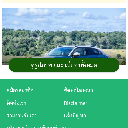
การ
เงิน
การ
ศึกษา
บันเทิง
ดูรูปภาพ และ เนื้อหาทั้งหมด
ดู
หนัง
Music
สมัครสมาชิก
ติดต่อโฆษณา
Station
Honda HR-V
(ฮอนด้า เอชอาร์-วี)
รถยนต์
อเนกประสงค์
ติดต่อเรา
Disclaimer
ขนาดซับคอมแพกต์เปิดตัวรุ่นปรับโฉมในยุโรป เปลี่ยน
ละคร
ร่วมงานกับเรา
แจ้งปัญหา
ดีไซน์ภายนอก-ภายในใหม่เล็กน้อยเหมือนเวอร์ชั่นญี่ปุ่น
บันเทิง
รวมถึงปรับอุปกรณ์ สีตัวถัง ปรับปรุงคุณภาพให้ห้องโดยสาร
นโยบายคุ้มครองข้อมูลส่วนบุคคล