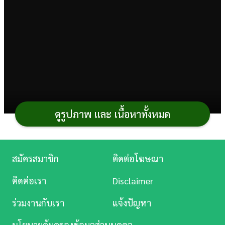
การ
เงิน
การ
ศึกษา
บันเทิง
ดูรูปภาพ และ เนื้อหาทั้งหมด
ดู
หนัง
Music
อัลบั้มรูปภาพ
สมัครสมาชิก
ติดต่อโฆษณา
Station
ติดต่อเรา
Disclaimer
ละคร
ร่วมงานกับเรา
แจ้งปัญหา
บันเทิง
นโยบายคุ้มครองข้อมูลส่วนบุคคล