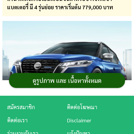
แบตเตอรี่ มี 4 รุ่นย่อย ราคาเริ่มต้น 779,000 บาท
การ
เงิน
การ
ศึกษา
บันเทิง
ดู
หนัง
ดูรูปภาพ และ เนื้อหาทั้งหมด
Music
Station
สมัครสมาชิก
ติดต่อโฆษณา
ละคร
ติดต่อเรา
Disclaimer
บันเทิง
ร่วมงานกับเรา
แจ้งปัญหา