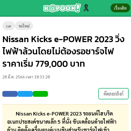
เรื่องฮิต
ข่าว-
car
รถใหม่
ความ
Nissan Kicks e-POWER 2023 วิ่ง
รู้
ไฟฟ้าล้วนโดยไม่ต้องรอชาร์จไฟ
ข่าว
ราคาเริ่ม 779,000 บาท
ข่าว
28 มี.ค. 2566 เวลา 18:33:28
บันเทิง
ตรวจ
คัดลอกลิงก์
หวย
ผล
Nissan Kicks e-POWER 2023 รถยนต์ไฮบริด
บอล
อเนกประสงค์ขนาดเล็ก 5 ที่นั่ง ขับเคลื่อนด้วยไฟฟ้า
สด
ล้วน ติดตั้งเครื่องยนต์เบนซินสำหรับชาร์จไฟเข้า