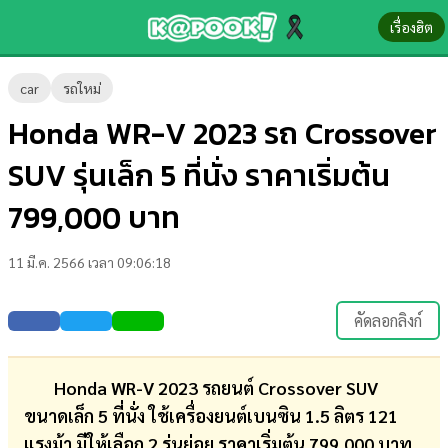
เรื่องฮิต
ข่าว-
car
รถใหม่
ความ
Honda WR-V 2023 รถ Crossover
รู้
SUV รุ่นเล็ก 5 ที่นั่ง ราคาเริ่มต้น
ข่าว
799,000 บาท
ข่าว
11 มี.ค. 2566 เวลา 09:06:18
บันเทิง
ตรวจ
คัดลอกลิงก์
หวย
ผล
Honda WR-V 2023 รถยนต์ Crossover SUV
บอล
ขนาดเล็ก 5 ที่นั่ง ใช้เครื่องยนต์เบนซิน 1.5 ลิตร 121
สด
แรงม้า มีให้เลือก 2 รุ่นย่อย ราคาเริ่มต้น 799,000 บาท