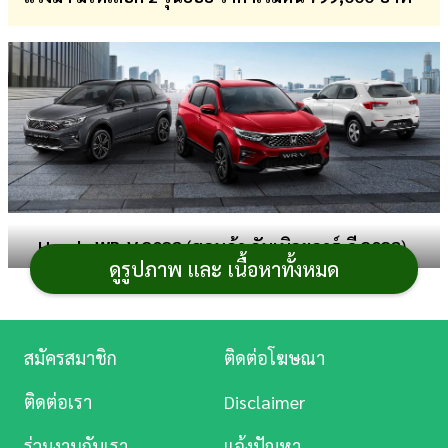
การ
เงิน
การ
ศึกษา
บันเทิง
ดู
Honda WR-V 2023
(
ฮอนด้า ดับเบิลยูอาร์-วี 2023
)
หนัง
ดูรูปภาพ และ เนื้อหาทั้งหมด
รถยนต์
อเนกประสงค์แบบ Crossover SUV ที่ใช้พื้นฐานร่วม
กับ
Honda BR-V 2022
แต่มีขนาดเล็กกะทัดรัดกว่า นั่งได้ 5
Music
คน และยังคงอรรถประโยชน์ในเรื่องของการเพิ่มพื้นที่
Station
สมัครสมาชิก
ติดต่อโฆษณา
ใช้สอยเมื่อต้องขนของที่มีขนาดใหญ่ พร้อมความสามารถใน
ละคร
การลุยได้มากขึ้นเมื่อเทียบกับ
Honda City Hatchback
ติดต่อเรา
Disclaimer
2022
โดยจะแบ่งเป็น 2 รุ่นย่อย คือ SV และ RS มีสีตัวถังให้
บันเทิง
เลือกรวม 5 สี
ร่วมงานกับเรา
แจ้งปัญหา