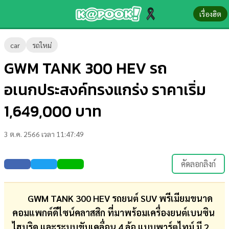
เรื่องฮิต
ข่าว-
car
รถใหม่
ความ
GWM TANK 300 HEV รถ
รู้
อเนกประสงค์ทรงแกร่ง ราคาเริ่ม
ข่าว
1,649,000 บาท
ข่าว
3 ต.ค. 2566 เวลา 11:47:49
บันเทิง
ตรวจ
คัดลอกลิงก์
หวย
ผล
GWM TANK 300 HEV รถยนต์ SUV พรีเมียมขนาด
บอล
คอมแพกต์ดีไซน์คลาสสิก ที่มาพร้อมเครื่องยนต์เบนซิน
สด
ไฮบริด และระบบขับเคลื่อน 4 ล้อ แบบพาร์ตไทม์ มี 2