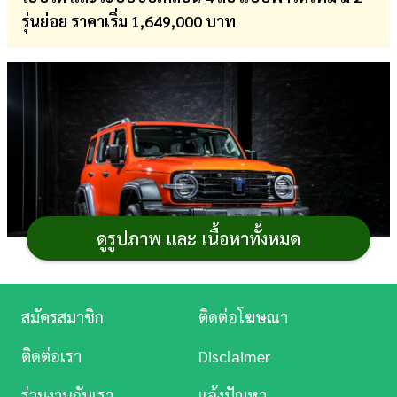
รุ่นย่อย ราคาเริ่ม 1,649,000 บาท
การ
เงิน
การ
ศึกษา
บันเทิง
ดู
หนัง
ดูรูปภาพ และ เนื้อหาทั้งหมด
Music
Station
สมัครสมาชิก
ติดต่อโฆษณา
ละคร
GWM TANK 300 HEV
(
เกรท วอลล์ มอเตอร์
แทงค์ 300
ติดต่อเรา
Disclaimer
ไฮบริด
)
รถยนต์
อเนกประสงค์แบบ SUV พรีเมียมขนาดคอม
บันเทิง
ร่วมงานกับเรา
แจ้งปัญหา
แพกต์ ตัวถัง 5 ประตู เบาะ 2 แถว 5 ที่นั่ง ทรงคลาสสิกสำหรับ