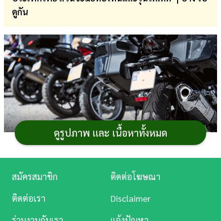
ดูกัน
การ
เงิน
การ
ศึกษา
บันเทิง
ดู
หนัง
ดูรูปภาพ และ เนื้อหาทั้งหมด
Music
Station
สมัครสมาชิก
ติดต่อโฆษณา
ละคร
แม้สถานการณ์การแพร่ระบาดของเชื้อ
โควิด 19
จะยัง
ติดต่อเรา
Disclaimer
คงอยู่และทำให้เกิดปัญหาด้านเศรษฐกิจไปทั่วโลก รวมไปถึง
บันเทิง
ร่วมงานกับเรา
แจ้งปัญหา
ตลาดยานยนต์
รถมอเตอร์ไซค์
และบิ๊กไบค์ ที่ต่างได้รับผลก