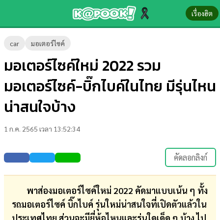
เรื่องฮิต
ข่าว-
car
มอเตอร์ไซค์
ความ
มอเตอร์ไซค์ใหม่ 2022 รวม
รู้
มอเตอร์ไซค์-บิ๊กไบค์ในไทย มีรุ่นไหน
ข่าว
น่าสนใจบ้าง
ข่าว
1 ก.ค. 2565 เวลา 13:52:34
บันเทิง
ตรวจ
คัดลอกลิงก์
หวย
ผล
พาส่องมอเตอร์ไซค์ใหม่ 2022 คัดมาแบบเน้น ๆ ทั้ง
บอล
รถมอเตอร์ไซค์ บิ๊กไบค์ รุ่นใหม่น่าสนใจที่เปิดตัวแล้วใน
สด
ประเทศไทย ส่วนจะมียี่ห้อไหนและรุ่นใดเด็ด ๆ บ้าง ไป