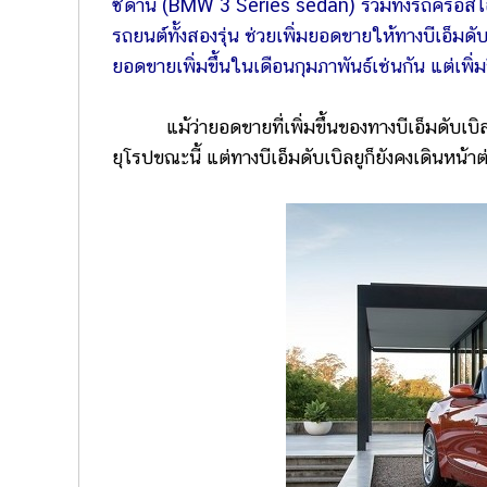
ซีดาน (BMW 3 Series sedan) รวมทั้งรถครอสโอเวอร์
รถยนต์ทั้งสองรุ่น ช่วยเพิ่มยอดขายให้ทางบีเอ็มดับ
ยอดขายเพิ่มขึ้นในเดือนกุมภาพันธ์เช่นกัน แต่เพิ่มข
แม้ว่ายอดขายที่เพิ่มขึ้นของทางบีเอ็มดับเบิลย
ยุโรปขณะนี้ แต่ทางบีเอ็มดับเบิลยูก็ยังคงเดินหน้