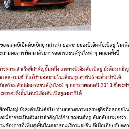
ุ่มบีเอ็มดับเบิลยู กล่าวว่า ยอดขายของบีเอ็มดับเบิลยู ในเด
จที่จะสานต่อการพัฒนาด้วยการออกรถยนต์รุ่นใหม่ ๆ ตลอดทั้งปี
วามสำเร็จที่สำคัญขั้นหนึ่ง แต่ทางบีเอ็มดับเบิลยู ยังต้องเผชิญ
เดส-เบนซ์ ที่แม้ว่ายอดขายในเดือนกุมภาพันธ์ จะต่ำกว่าบีเอ็
 ก็เตรียมตัวปล่อยรถยนต์รุ่นใหม่ ๆ ออกมาตลอดปี 2013 ซึ่งจะทำ
าจจะถึงขั้นโค่นบีเอ็มดับเบิลยูลงมาก็ได้
์ใหญ่ ยังคงดำเนินต่อไป ท่ามกลางสภาพเศรษฐกิจที่ถดถอยใ
ะนี่อาจจะเป็นตัวแปรสำคัญให้ค่ายรถยนต์หรู หันกลับมามองว่า
ามต้องการที่เพิ่มสูงขึ้นในตลาดอเมริกาและจีน ที่เมื่อเทียบกับตล