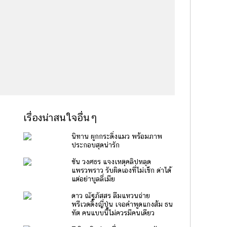
เรื่องน่าสนใจอื่นๆ
นิทาน ผูกกระดิ่งแมว พร้อมภาพ
ประกอบสุดน่ารัก
ซัน วงศธร แจงเหตุคลิปหลุด
แพรวพราว รับผิดเองที่ไม่เช็ก ด่าได้
แต่อย่าบูลลี่เมีย
ดาว ณัฐภัสสร ลืมแหวนถ่าย
พรีเวดดิ้งญี่ปุ่น เจอคำพูดแกงส้ม ธน
ทัต คนแบบนี้ไม่ควรมีคนเดียว