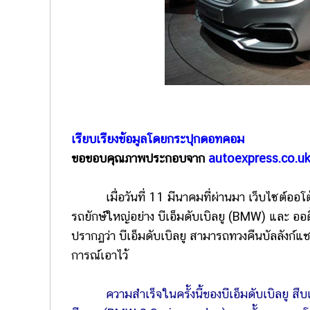
เรียบเรียงข้อมูลโดยกระปุกดอทคอม
ขอขอบคุณภาพประกอบจาก
autoexpress.co.u
เมื่อวันที่ 11 มีนาคมที่ผ่านมา เว็บไซต์ออโต้
รถยักษ์ใหญ่อย่าง บีเอ็มดับเบิลยู (BMW) และ ออดี
ปรากฏว่า บีเอ็มดับเบิลยู สามารถทวงคืนบัลลังก์แช
การณ์เอาไว้
ความสำเร็จในครั้งนี้ของบีเอ็มดับเบิลยู สืบเ