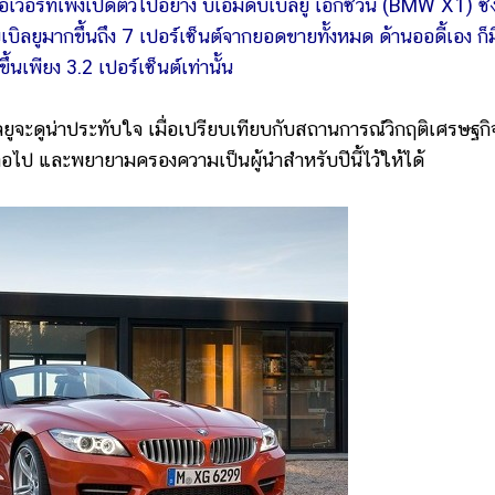
ที่เพิ่งเปิดตัวไปอย่าง บีเอ็มดับเบิลยู เอ็กซ์วัน (BMW X1) ซึ่
เบิลยูมากขึ้นถึง 7 เปอร์เซ็นต์จากยอดขายทั้งหมด ด้านออดี้เอง ก็ม
ึ้นเพียง 3.2 เปอร์เซ็นต์เท่านั้น
ูจะดูน่าประทับใจ เมื่อเปรียบเทียบกับสถานการณ์วิกฤติเศรษฐก
าต่อไป และพยายามครองความเป็นผู้นำสำหรับปีนี้ไว้ให้ได้