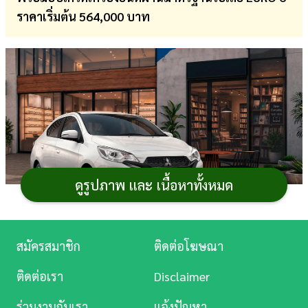
ราคาเริ่มต้น 564,000 บาท
การ
เงิน
การ
ศึกษา
บันเทิง
ดู
หนัง
ดูรูปภาพ และ เนื้อหาทั้งหมด
Music
Station
ภาพจาก : mitsubishi-motors.co.th
สมัครสมาชิก
ติดต่อโฆษณา
ละคร
มิตซูบิชิ มอเตอร์ส ประเทศไทย เดินหน้าบุกตลาด
ติดต่อเรา
Disclaimer
รถยนต์ประหยัดพลังงานด้วยการเปิดตัว
Mitsubishi
บันเทิง
Attrage 2026
รถยนต์
ซิตี้คาร์ 4 ประตู โดยมีการปรับเปลี่ยน
ร่วมงานกับเรา
แจ้งปัญหา