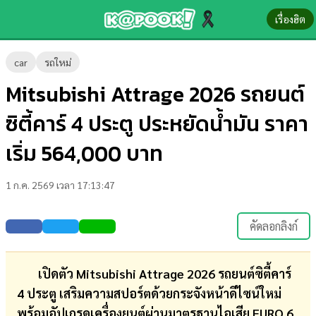
เรื่องฮิต
ข่าว-
car
รถใหม่
ความ
Mitsubishi Attrage 2026 รถยนต์
รู้
ซิตี้คาร์ 4 ประตู ประหยัดน้ำมัน ราคา
ข่าว
เริ่ม 564,000 บาท
ข่าว
1 ก.ค. 2569 เวลา 17:13:47
บันเทิง
ตรวจ
คัดลอกลิงก์
หวย
ผล
เปิดตัว Mitsubishi Attrage 2026 รถยนต์ซิตี้คาร์
บอล
4 ประตู เสริมความสปอร์ตด้วยกระจังหน้าดีไซน์ใหม่
สด
พร้อมอัปเกรดเครื่องยนต์ผ่านมาตรฐานไอเสีย EURO 6