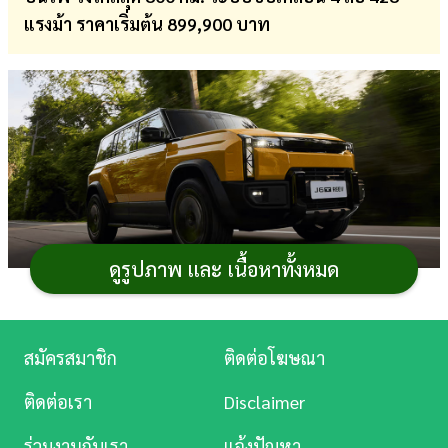
แรงม้า ราคาเริ่มต้น 899,900 บาท
การ
เงิน
การ
ศึกษา
บันเทิง
ดู
หนัง
ดูรูปภาพ และ เนื้อหาทั้งหมด
Music
ภาพจาก : omodajaecoo.co.th
Station
สมัครสมาชิก
ติดต่อโฆษณา
เปิดตัวรถใหม่
JAECOO 6T REEV 2026
รถยนต์
SUV
ละคร
ทรงกล่องสุดเท่ ขุมพลังไฟฟ้า REEV ที่มีเครื่องยนต์เบนซิน
ติดต่อเรา
Disclaimer
1.5 เทอร์โบช่วยปั่นไฟเข้าแบตเตอรี่ หมดกังวลเรื่องระยะ
บันเทิง
ทาง วิ่งไฟฟ้าล้วน 190 กม. (NEDC) วิ่งไกลสุดน้ำมัน + ไฟฟ้า
ร่วมงานกับเรา
แจ้งปัญหา