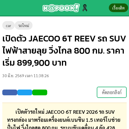
เรื่องฮิต
ข่าว-
car
รถใหม่
ความ
เปิดตัว JAECOO 6T REEV รถ SUV
รู้
ไฟฟ้าสายลุย วิ่งไกล 800 กม. ราคา
ข่าว
เริ่ม 899,900 บาท
ข่าว
30 มิ.ย. 2569 เวลา 11:38:26
บันเทิง
ตรวจ
คัดลอกลิงก์
หวย
ผล
เปิดตัวรถใหม่ JAECOO 6T REEV 2026 รถ SUV
บอล
ทรงกล่อง มาพร้อมเครื่องยนต์เบนซิน 1.5 เทอร์โบช่วย
สด
ปั่นไฟ วิ่งไกลสุด 800 กม. ระบบขับเคลื่อน 4 ล้อ 428