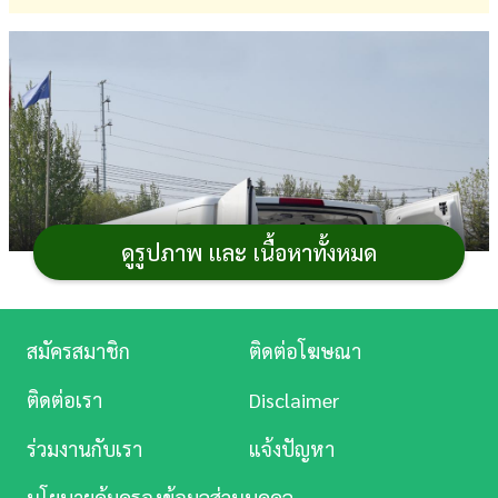
การ
เงิน
การ
ศึกษา
บันเทิง
ดูรูปภาพ และ เนื้อหาทั้งหมด
ดู
หนัง
Music
สมัครสมาชิก
ติดต่อโฆษณา
Station
ติดต่อเรา
Disclaimer
ละคร
ร่วมงานกับเรา
แจ้งปัญหา
บันเทิง
นโยบายคุ้มครองข้อมูลส่วนบุคคล