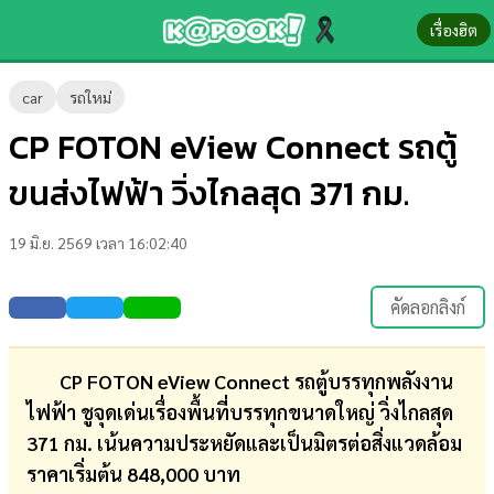
เรื่องฮิต
ข่าว-
car
รถใหม่
ความ
CP FOTON eView Connect รถตู้
รู้
ขนส่งไฟฟ้า วิ่งไกลสุด 371 กม.
ข่าว
19 มิ.ย. 2569 เวลา 16:02:40
ข่าว
บันเทิง
คัดลอกลิงก์
ตรวจ
หวย
CP FOTON eView Connect รถตู้บรรทุกพลังงาน
ไฟฟ้า ชูจุดเด่นเรื่องพื้นที่บรรทุกขนาดใหญ่ วิ่งไกลสุด
ผล
371 กม. เน้นความประหยัดและเป็นมิตรต่อสิ่งแวดล้อม
บอล
ราคาเริ่มต้น 848,000 บาท
สด