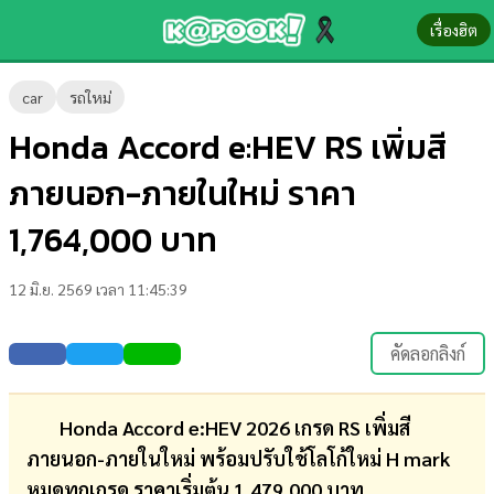
เรื่องฮิต
ข่าว-
car
รถใหม่
ความ
Honda Accord e:HEV RS เพิ่มสี
รู้
ภายนอก-ภายในใหม่ ราคา
ข่าว
1,764,000 บาท
ข่าว
12 มิ.ย. 2569 เวลา 11:45:39
บันเทิง
ตรวจ
คัดลอกลิงก์
หวย
ผล
Honda Accord e:HEV 2026 เกรด RS เพิ่มสี
บอล
ภายนอก-ภายในใหม่ พร้อมปรับใช้โลโก้ใหม่ H mark
สด
หมดทุกเกรด ราคาเริ่มต้น 1,479,000 บาท