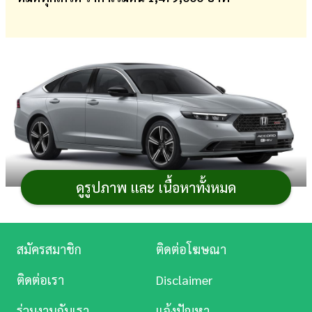
การ
เงิน
การ
ศึกษา
บันเทิง
ดู
หนัง
ดูรูปภาพ และ เนื้อหาทั้งหมด
Music
Honda Accord e:HEV รุ่นปี 2026
ใหม่ ซึ่งเน้นปรับรุ่น
Station
ย่อยสูงสุดอย่าง RS เติมลุคสปอร์ตด้วยสีภายนอกและสี
สมัครสมาชิก
ติดต่อโฆษณา
ภายในใหม่อีก 1 สี เป็นทางเลือก พอเป็นพิธีท่ามกลางความ
ละคร
นิยมของ
รถยนต์
ซีดานขนาดกลางที่ลดลงอย่างเห็นได้ชัด
ติดต่อเรา
Disclaimer
บันเทิง
ส่วนรุ่นย่อยอื่น ๆ ยังไม่มีการเปลี่ยนแปลง นอกจากเปลี่ยน
ร่วมงานกับเรา
แจ้งปัญหา