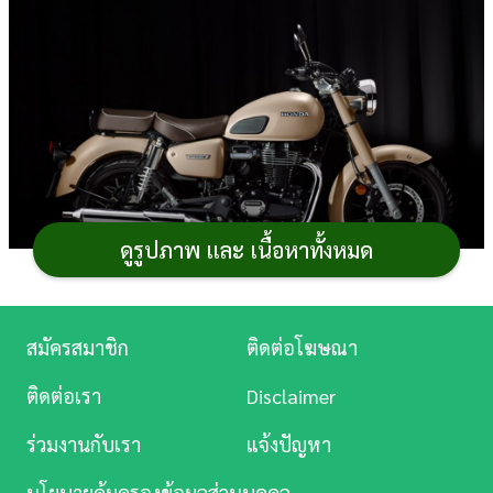
การ
เงิน
การ
ศึกษา
บันเทิง
ดูรูปภาพ และ เนื้อหาทั้งหมด
ดู
หนัง
Honda GB350C 2026
(ฮอนด้า จีบี 350 ซี 2026) เปิด
Music
สมัครสมาชิก
ติดต่อโฆษณา
ตัวในไทยอย่างเป็นทางการด้วยราคาสุดว้าว ซึ่ง Honda
Station
GB350C เป็น
มอเตอร์ไซค์
อีกหนึ่งรุ่นของ Honda ที่กระแส
ติดต่อเรา
Disclaimer
ละคร
มาแรงตั้งแต่เปิดตัวในต่างประเทศ กับภาพลักษณ์
ร่วมงานกับเรา
แจ้งปัญหา
มอเตอร์ไซค์คลาสสิกเต็มตัว เน้นความสุนทรีย์ในการขับขี่
บันเทิง
มากกว่าความแรง สามารถบ่งบอกไลฟ์สไตล์ได้ชัดเจน
นโยบายคุ้มครองข้อมูลส่วนบุคคล