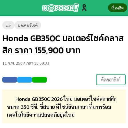
เรื่องฮิต
ข่าว-
car
มอเตอร์ไซค์
ความ
Honda GB350C มอเตอร์ไซค์คลาส
รู้
สิก ราคา 155,900 บาท
ข่าว
11 ก.พ. 2569 เวลา 15:58:33
ข่าว
บันเทิง
คัดลอกลิงก์
ตรวจ
หวย
Honda GB350C 2026 ใหม่ มอเตอร์ไซค์คลาสสิก
ขนาด 350 ซีซี. ขี่สบาย ดีไซน์ย้อนเวลา ที่มาพร้อม
ผล
เทคโนโลยีความปลอดภัยยุคใหม่
บอล
สด