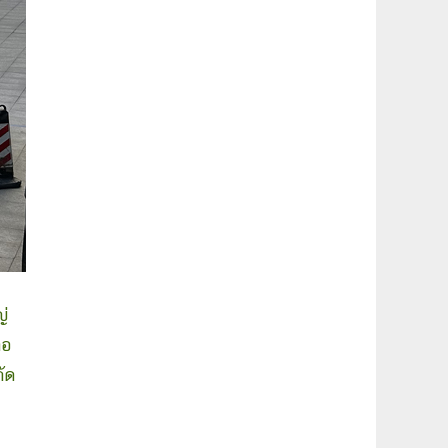
่
่อ
ัด