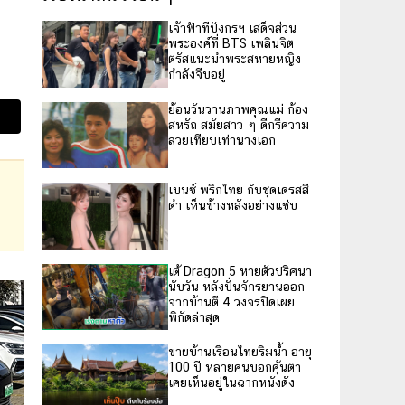
เจ้าฟ้าทีปังกรฯ เสด็จส่วน
พระองค์ที่ BTS เพลินจิต
ตรัสแนะนำพระสหายหญิง
กำลังจีบอยู่
ย้อนวันวานภาพคุณแม่ ก้อง
สหรัถ สมัยสาว ๆ ดีกรีความ
สวยเทียบเท่านางเอก
เบนซ์ พริกไทย กับชุดเดรสสี
ดำ เห็นข้างหลังอย่างแซ่บ
เต้ Dragon 5 หายตัวปริศนา
นับวัน หลังปั่นจักรยานออก
จากบ้านตี 4 วงจรปิดเผย
พิกัดล่าสุด
ขายบ้านเรือนไทยริมน้ำ อายุ
100 ปี หลายคนบอกคุ้นตา
เคยเห็นอยู่ในฉากหนังดัง