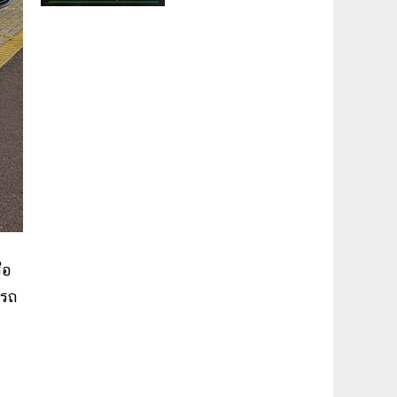
ือ
งรถ