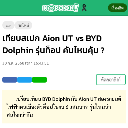
เรื่องฮิต
ข่าว-
car
รถใหม่
ความ
เทียบสเปก Aion UT vs BYD
รู้
Dolphin รุ่นท็อป คันไหนคุ้ม ?
ข่าว
30 ก.ค. 2568 เวลา 16:43:51
ข่าว
บันเทิง
คัดลอกลิงก์
ตรวจ
หวย
เปรียบเทียบ BYD Dolphin กับ Aion UT สองรถยนต์
ไฟฟ้าคนเมืองตัวท็อปในงบ 6 แสนบาท รุ่นไหนน่า
ผล
สนใจกว่ากัน
บอล
สด