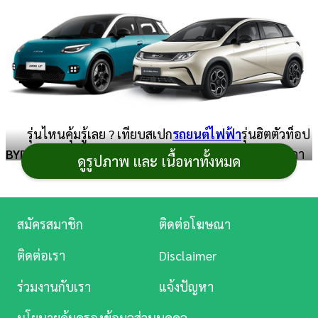
การ
เงิน
การ
ศึกษา
บันเทิง
รุ่นไหนคุ้มรู้เลย ? เทียบสเปก
รถยนต์ไฟฟ้า
รุ่นฮิตตัวท็อป
BYD Dolphin
(บีวายดี ดอลฟิน) รุ่น Extended Range ราคา
ดูรูปภาพ และ เนื้อหาทั้งหมด
ดู
599,900 บาท กับ
Aion UT
รุ่น Premium ราคา 649,900
หนัง
บาท ซึ่งยังเป็นราคาพิเศษทั้งสองรุ่น และเป็น
รถยนต์
จีนที่มา
ในสไตล์ตัวถังแฮตช์แบ็ก 5 ประตู 5 ที่นั่ง เหมือนกัน ใครกำลัง
Music
สมัครสมาชิก
ติดต่อโฆษณา
ลังเลรถ EV สำหรับใช้งานในเมืองหรือชีวิตประจำวัน 2 รุ่นนี้
Station
อยู่ เราสรุปสเปกมาให้พิจารณาว่ารุ่นไหนน่าเล่นกว่ากัน
ติดต่อเรา
Disclaimer
ละคร
ร่วมงานกับเรา
แจ้งปัญหา
อุปกรณ์ภายนอก
บันเทิง
นโยบายคุ้มครองข้อมูลส่วนบุคคล