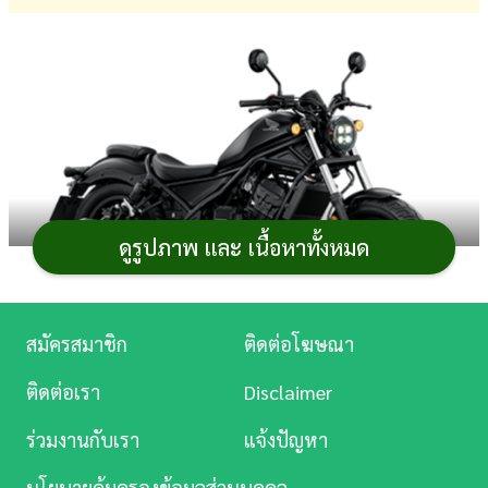
การ
เงิน
การ
ศึกษา
บันเทิง
ดูรูปภาพ และ เนื้อหาทั้งหมด
ดู
หนัง
Music
สมัครสมาชิก
ติดต่อโฆษณา
Station
ติดต่อเรา
Disclaimer
Honda Rebel300 E-Clutch
(ฮอนด้า รีเบล 300 อี-
ละคร
คลัตช์)
มอเตอร์ไซค์
ครุยเซอร์แนวคัสตอมบ็อบเบอร์ขนาด
ร่วมงานกับเรา
แจ้งปัญหา
บันเทิง
300 ซีซี. ดีไซน์โมเดิร์นคลาสสิกเหมาะสำหรับขี่ทางไกล ด้วย
นโยบายคุ้มครองข้อมูลส่วนบุคคล