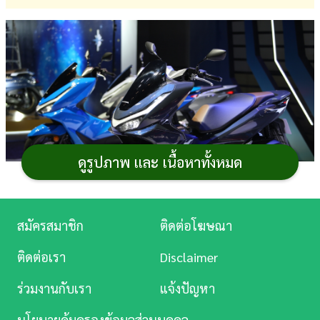
การ
เงิน
การ
ศึกษา
บันเทิง
ดูรูปภาพ และ เนื้อหาทั้งหมด
ดู
หนัง
Music
สมัครสมาชิก
ติดต่อโฆษณา
Station
Honda PCX160 2025
(ฮอนด้า พีซีเอ็กซ์ 160 2025)
รถ
ติดต่อเรา
Disclaimer
มอเตอร์ไซค์
ออโตเมติกสไตล์สปอร์ตทัวริ่งขนาด 160 ซีซี.
ละคร
ร่วมงานกับเรา
แจ้งปัญหา
โฉมใหม่ ที่ยังคล่องตัวเมื่อขับขี่ในเมืองและให้ความสบายพอ
บันเทิง
เมื่อต้องเดินทางไกลในบางโอกาส ด้วยฟีเจอร์ต่าง ๆ เช่น
นโยบายคุ้มครองข้อมูลส่วนบุคคล