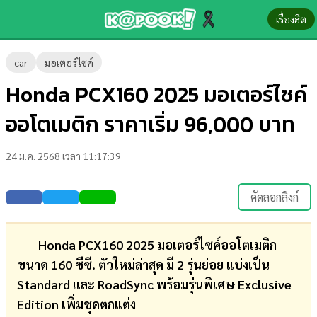
เรื่องฮิต
ข่าว-
car
มอเตอร์ไซค์
ความ
Honda PCX160 2025 มอเตอร์ไซค์
รู้
ออโตเมติก ราคาเริ่ม 96,000 บาท
ข่าว
24 ม.ค. 2568 เวลา 11:17:39
ข่าว
บันเทิง
คัดลอกลิงก์
ตรวจ
หวย
Honda PCX160 2025 มอเตอร์ไซค์ออโตเมติก
ขนาด 160 ซีซี. ตัวใหม่ล่าสุด มี 2 รุ่นย่อย แบ่งเป็น
ผล
Standard และ RoadSync พร้อมรุ่นพิเศษ Exclusive
บอล
Edition เพิ่มชุดตกแต่ง
สด