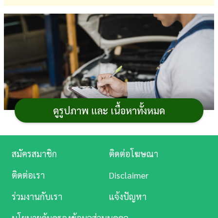
การ
เงิน
การ
ศึกษา
บันเทิง
ดูรูปภาพ และ เนื้อหาทั้งหมด
ดู
หนัง
Music
สมัครสมาชิก
ติดต่อโฆษณา
Station
กรมการขนส่งทางบก ร่วมกับหน่วยงานภาครัฐและ
ติดต่อเรา
Disclaimer
เอกชนให้บริการ
ตรวจเช็กสภาพรถฟรี
เพื่อความปลอดภัย
ละคร
ร่วมงานกับเรา
แจ้งปัญหา
ก่อนเดินทางช่วงเทศกาลปีใหม่ตลอดเดือนธันวาคม 2567
บันเทิง
โดยสามารถนำ
รถยนต์
รถ
มอเตอร์ไซค์
ไปตรวจเช็กสภาพรถ
นโยบายคุ้มครองข้อมูลส่วนบุคคล