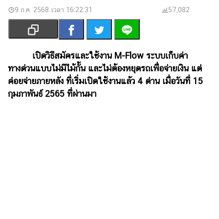
เงิน
9 ก.ค. 2568 เวลา 16:22:31
57,082
การ
ศึกษา
บันเทิง
เปิดวิธีสมัครและใช้งาน M-Flow ระบบเก็บค่า
ทางด่วนแบบไม่มีไม้กั้น และไม่ต้องหยุดรถเพื่อจ่ายเงิน แต่
รูปภาพ
ค่อยจ่ายภายหลัง ที่เริ่มเปิดใช้งานแล้ว 4 ด่าน เมื่อวันที่ 15
กุมภาพันธ์ 2565 ที่ผ่านมา
ดู
หนัง
Music
Station
ละคร
บันเทิง
เกาหลี
ไลฟ์