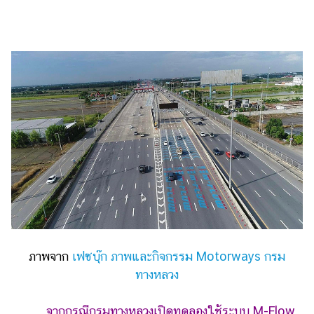
ไตล์
ดูด
วง
ผู้
หญิง
ผู้ชาย
สุขภาพ
ท่อง
เที่ยว
สูตร
อาหาร
ง่ายๆ
ภาพจาก
เฟซบุ๊ก ภาพและกิจกรรม Motorways กรม
ทางหลวง
ช้อป
ปิ้ง
จากกรณีกรมทางหลวงเปิดทดลองใช้ระบบ M-Flow