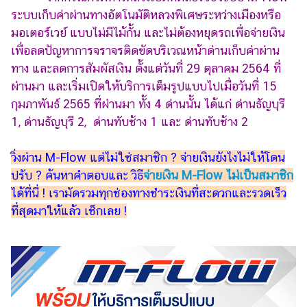
ระบบเก็บค่าผ่านทางอัตโนมัติหลวงพิเศษระหว่างเมืองหรือ
รถยนต์
มอเตอร์เวย์ แบบไม่มีไม้กั้น และไม่ต้องหยุดรถเพื่อจ่ายเงิน
บ้าน
เพื่อลดปัญหาการจราจรติดขัดบริเวณหน้าด่านเก็บค่าผ่าน
และ
ทาง และลดการสัมผัสเงิน ตั้งแต่วันที่ 29 ตุลาคม 2564 ที่
การ
ผ่านมา และเริ่มเปิดให้บริการเต็มรูปแบบไปเมื่อวันที่ 15
ตกแต่ง
กุมภาพันธ์ 2565 ที่ผ่านมา ทั้ง 4 ด่านนั้น ได้แก่ ด่านธัญบุรี
มือ
1, ด่านธัญบุรี 2, ด่านทับช้าง 1 และ ด่านทับช้าง 2
ถือ
วิ่งผ่าน M-Flow แต่ไม่ใช่สมาชิก ? จ่ายเงินยังไงไม่ให้โดน
ราคา
ทอง
ปรับ ? ค้นหาคำตอบและ วิธี
จ่ายเงิน M-Flow ไม่เป็นสมาชิก
ได้ที่นี่ ! เรามัดรวมทุกช่องทางชำระเงินที่สะดวกและรวดเร็ว
ราคา
ที่สุดมาให้แล้ว เช็กเลย !
น้ำมัน
วา
ไร
ตี้