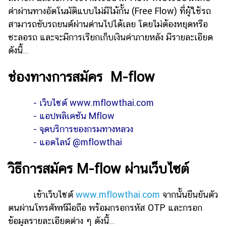
ออนไลน์
ค่าผ่านทางอัตโนมัติแบบไม่มีไม้กั้น (Free Flow) ที่ผู้ใช้รถ
ติดต่อ
สามารถขับรถยนต์ผ่านด่านไปได้เลย โดยไม่ต้องหยุดหรือ
โฆษณา
ชะลอรถ และจะมีการเรียกเก็บเงินค่าภายหลัง มีรายละเอียด
ดังนี้…
แจ้ง
ปัญหา
ช่องทางการสมัคร M-flow
ร่วม
งาน
- เว็บไซต์ www.mflowthai.com
กับ
- แอปพลิเคชัน Mflow
เรา
- จุดบริการของกรมทางหลวง
- แอดไลน์ @mflowthai
วิธีการสมัคร M-flow ผ่านเว็บไซต์
เข้าเว็บไซต์
www.mflowthai.com
จากนั้นยืนยันตัว
ตนผ่านโทรศัพท์มือถือ พร้อมกรอกรหัส OTP และกรอก
ข้อมูลรายละเอียดต่าง ๆ ดังนี้…