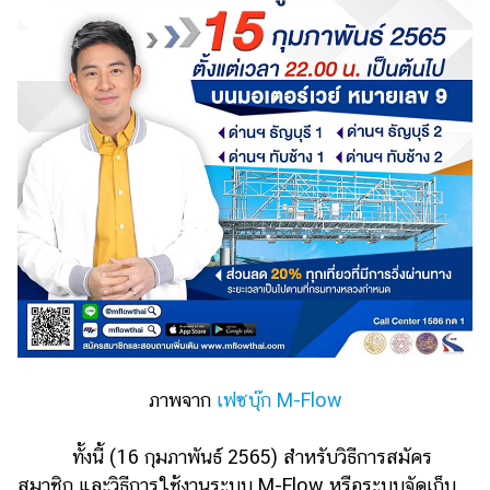
แต่งงาน
แม่
และ
เด็ก
สัตว์
เลี้ยง
Infographic
บริการ
แอปฯ
กระปุก
คอร์ส
ภาพจาก
เฟซบุ๊ก M-Flow
ออนไลน์
เรียน
ทั้งนี้ (16 กุมภาพันธ์ 2565) สำหรับวิธีการสมัคร
เลข
สมาชิก และวิธีการใช้งานระบบ M-Flow หรือระบบจัดเก็บ