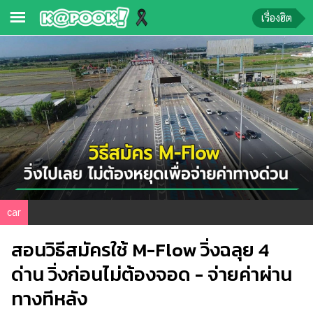
เรื่องฮิต
ข่าว-
ความ
รู้
ข่าว
ข่าว
บันเทิง
ตรวจ
car
หวย
สอนวิธีสมัครใช้ M-Flow วิ่งฉลุย 4
ผล
บอล
ด่าน วิ่งก่อนไม่ต้องจอด - จ่ายค่าผ่าน
สด
ทางทีหลัง
การ