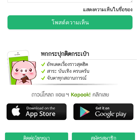
ๆ แค่มีไดร์เป่าผม
วิธีซ่อมรถบุบง่าย ๆ ไม่ต้องพึ่งช่าง แถมฟรีไม่เสียเงินซักบาท