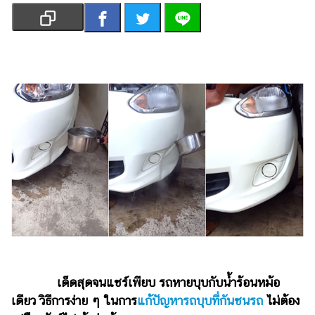
เงิน
การ
ศึกษา
บันเทิง
รูปภาพ
ดู
หนัง
Music
Station
ละคร
บันเทิง
เกาหลี
เด็ดสุดจนแชร์เพียบ รถหายบุบกับน้ำร้อนหม้อ
ไลฟ์
เดียว วิธีการง่าย ๆ ในการ
แก้ปัญหารถบุบที่กันชนรถ
ไม่ต้อง