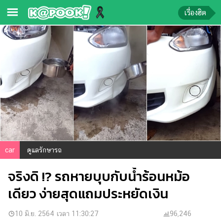
เรื่องฮิต
ข่าว-
ความ
รู้
ข่าว
ข่าว
บันเทิง
ตรวจ
car
ดูแลรักษารถ
หวย
จริงดิ !? รถหายบุบกับน้ำร้อนหม้อ
ผล
บอล
เดียว ง่ายสุดแถมประหยัดเงิน
สด
การ
10 มิ.ย. 2564 เวลา 11:30:27
96,246