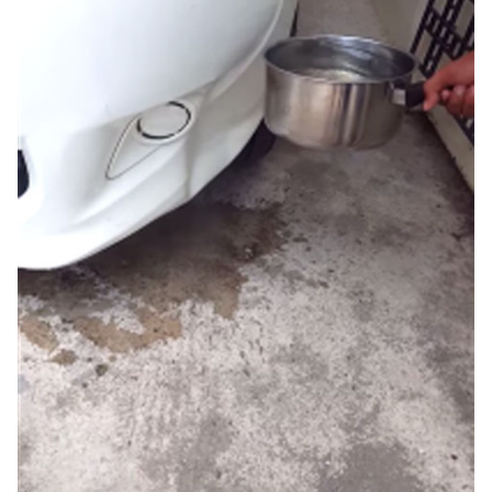
รถยนต์
บ้าน
และ
การ
ตกแต่ง
มือ
ถือ
ราคา
ทอง
ราคา
น้ำมัน
วา
ไร
ตี้