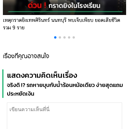
เหตุกราดยิงเทพศิรินทร์ นนทบุรี พบเจ็บเพียบ ยอดเสียชีวิต
พ
รวม 9 ราย
ค
เรื่องที่คุณอาจสนใจ
เจ๋งเป้งไปเลย.. รถเฉี่ยวชน-จูบท้าย จนเป็นรอยบุ๋ม ซ่อมได้ง่าย