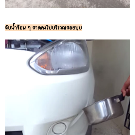
แต่งงาน
แม่
และ
จับน้ำร้อน ๆ ราดลงไปบริเวณรอยบุบ
เด็ก
สัตว์
เลี้ยง
Infographic
บริการ
แอปฯ
กระปุก
คอร์ส
ออนไลน์
เรียน
เลข