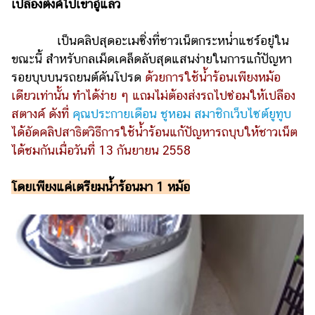
ไตล์
เปลืองตังค์ไปเข้าอู่แล้ว
ดูด
เป็นคลิปสุดอะเมซิ่งที่ชาวเน็ตกระหน่ำแชร์อยู่ใน
วง
ขณะนี้ สำหรับกลเม็ดเคล็ดลับสุดแสนง่ายในการแก้ปัญหา
รอยบุบบนรถยนต์คันโปรด
ด้วยการใช้น้ำร้อนเพียงหม้อ
ผู้
เดียวเท่านั้น ทำได้ง่าย ๆ แถมไม่ต้องส่งรถไปซ่อมให้เปลือง
หญิง
สตางค์ ดังที่
คุณประกายเดือน ชูหอม สมาชิกเว็บไซต์ยูทูบ
ผู้ชาย
ได้อัดคลิปสาธิตวิธีการใช้น้ำร้อนแก้ปัญหารถบุบให้ชาวเน็ต
สุขภาพ
ได้ชมกันเมื่อวันที่ 13 กันยายน 2558
ท่อง
โดยเพียงแค่เตรียมน้ำร้อนมา 1 หม้อ
เที่ยว
สูตร
อาหาร
ง่ายๆ
ช้อป
ปิ้ง