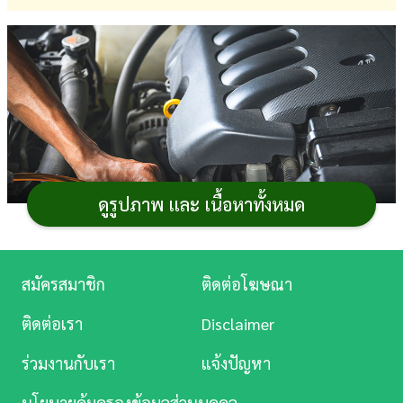
การ
เงิน
การ
ศึกษา
บันเทิง
ดูรูปภาพ และ เนื้อหาทั้งหมด
ดู
หนัง
Music
สมัครสมาชิก
ติดต่อโฆษณา
Station
รถยนต์รุ่นหลัง ๆ หลายรุ่น มักเลือกใช้
เกียร์ CVT
เพื่อ
ติดต่อเรา
Disclaimer
ลดน้ำหนัก ประหยัดพื้นที่ แถมเปลี่ยนเกียร์ได้ราบรื่น และถึง
ละคร
ร่วมงานกับเรา
แจ้งปัญหา
แม้เกียร์ CVT ยุคใหม่จะทนทานขึ้น แต่ต้องการการดูแลมาก
บันเทิง
เช่นกัน โดยเฉพาะเรื่องพื้นฐานที่ต้องทำประจำแต่หลายคน
นโยบายคุ้มครองข้อมูลส่วนบุคคล