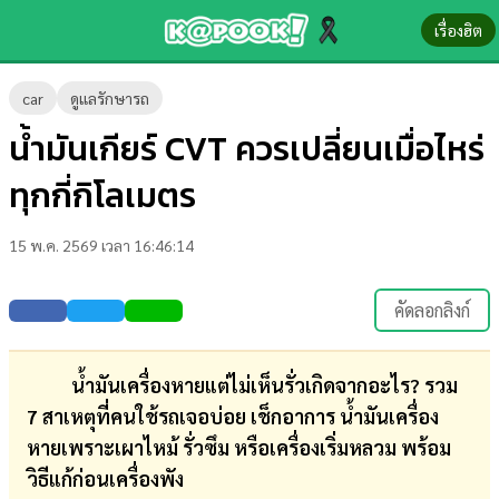
เรื่องฮิต
ข่าว-
car
ดูแลรักษารถ
ความ
น้ำมันเกียร์ CVT ควรเปลี่ยนเมื่อไหร่
รู้
ทุกกี่กิโลเมตร
ข่าว
15 พ.ค. 2569 เวลา 16:46:14
ข่าว
บันเทิง
คัดลอกลิงก์
ตรวจ
หวย
น้ำมันเครื่องหายแต่ไม่เห็นรั่วเกิดจากอะไร? รวม
7 สาเหตุที่คนใช้รถเจอบ่อย เช็กอาการ น้ำมันเครื่อง
ผล
หายเพราะเผาไหม้ รั่วซึม หรือเครื่องเริ่มหลวม พร้อม
บอล
วิธีแก้ก่อนเครื่องพัง
สด