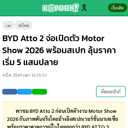
เรื่องฮิต
ข่าว-
car
รถใหม่
ความ
BYD Atto 2 จ่อเปิดตัว Motor
รู้
Show 2026 พร้อมสเปก ลุ้นราคา
ข่าว
เริ่ม 5 แสนปลาย
ข่าว
4 มี.ค. 2569 เวลา 16:15:32
บันเทิง
ตรวจ
คัดลอกลิงก์
หวย
ผล
พาชม BYD Atto 2 ก่อนเปิดตัวงาน Motor Show
บอล
2026 กับภาพคันจริงโดยอ้างอิงสเปกเวอร์ชั่นมาเลเซีย
สด
พร้อมราคาคาดการณ์ในไทยถูกกว่า BYD ATTO 3