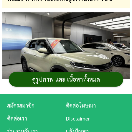
การ
เงิน
การ
ศึกษา
บันเทิง
ดู
หนัง
ดูรูปภาพ และ เนื้อหาทั้งหมด
Music
Station
สมัครสมาชิก
ติดต่อโฆษณา
ละคร
BYD ATTO 2
เตรียมเปิดตัวงาน
Motor Show 2026
ใน
ติดต่อเรา
Disclaimer
บันเทิง
ฐาน
รถยนต์
แบบ SUV ขนาดเล็ก คาดราคาประหยัดกว่า BYD
ร่วมงานกับเรา
แจ้งปัญหา