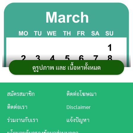
การ
เงิน
การ
ศึกษา
บันเทิง
ดูรูปภาพ และ เนื้อหาทั้งหมด
ดู
หนัง
Music
สมัครสมาชิก
ติดต่อโฆษณา
Station
ติดต่อเรา
Disclaimer
ละคร
ร่วมงานกับเรา
แจ้งปัญหา
บันเทิง
การออกรถใหม่ไม่ใช่แค่เรื่องของสเปก เครื่องยนต์ หรือ
นโยบายคุ้มครองข้อมูลส่วนบุคคล