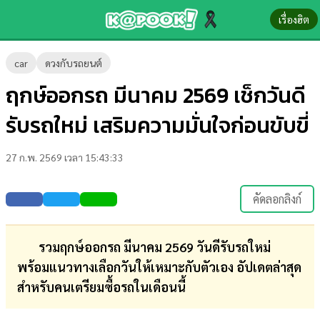
เรื่องฮิต
ข่าว-
car
ดวงกับรถยนต์
ความ
ฤกษ์ออกรถ มีนาคม 2569 เช็กวันดี
รู้
รับรถใหม่ เสริมความมั่นใจก่อนขับขี่
ข่าว
27 ก.พ. 2569 เวลา 15:43:33
ข่าว
บันเทิง
คัดลอกลิงก์
ตรวจ
หวย
รวมฤกษ์ออกรถ มีนาคม 2569 วันดีรับรถใหม่
พร้อมแนวทางเลือกวันให้เหมาะกับตัวเอง อัปเดตล่าสุด
ผล
สำหรับคนเตรียมซื้อรถในเดือนนี้
บอล
สด