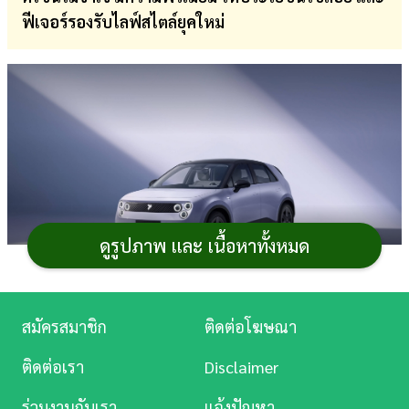
ฟีเจอร์รองรับไลฟ์สไตล์ยุคใหม่
การ
เงิน
การ
ศึกษา
บันเทิง
ดู
หนัง
ดูรูปภาพ และ เนื้อหาทั้งหมด
Music
Station
สมัครสมาชิก
ติดต่อโฆษณา
NIO Firefly
(นีโอ ไฟร์ฟลาย) รถ EV จีนเตรียมเปิดตัวใน
ละคร
ไทย 5 มีนาคม 2569 โดย Firefly เป็นซับแบรนด์ของ NIO
ติดต่อเรา
Disclaimer
บันเทิง
โดยจะวางตัวเป็น
รถยนต์
แฮตช์แบ็กสำหรับคนเมืองรุ่นใหม่ที่
ร่วมงานกับเรา
แจ้งปัญหา