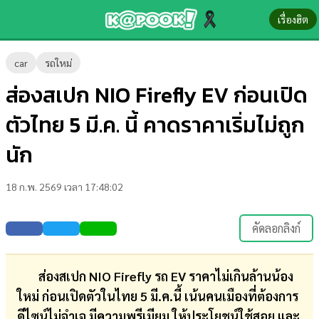
เรื่องฮิต
ข่าว-
car
รถใหม่
ความ
ส่องสเปก NIO Firefly EV ก่อนเปิด
รู้
ตัวไทย 5 มี.ค. นี้ คาดราคาเริ่มไม่ถูก
ข่าว
นัก
ข่าว
18 ก.พ. 2569 เวลา 17:48:02
บันเทิง
ตรวจ
คัดลอกลิงก์
หวย
ผล
ส่องสเปก NIO Firefly รถ EV ราคาไม่เกินล้านน้อง
บอล
ใหม่ ก่อนเปิดตัวในไทย 5 มี.ค.นี้ เน้นคนเมืองที่ต้องการ
สด
ดีไซน์ไม่จำเจ มีความพรีเมียม ให้ประโยชน์ใช้สอย และ