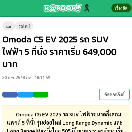
เรื่องฮิต
ข่าว-
car
รถใหม่
ความ
Omoda C5 EV 2025 รถ SUV
รู้
ไฟฟ้า 5 ที่นั่ง ราคาเริ่ม 649,000
ข่าว
บาท
ข่าว
30 ก.ค. 2568 เวลา 18:11:59
บันเทิง
ตรวจ
คัดลอกลิงก์
หวย
ผล
Omoda C5 EV 2025 รถ SUV ไฟฟ้าขนาดกึ่งคอม
บอล
แพกต์ 5 ที่นั่ง รุ่นย่อยใหม่ Long Range Dynamic และ
สด
Long Range Max วิ่งไกล 505 กิโลเมตร ราคาต่ำลง เริ่ม