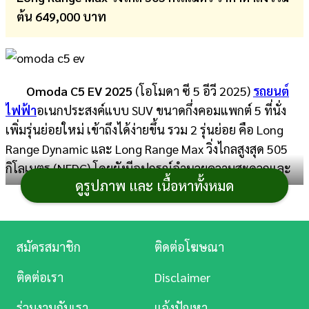
ต้น 649,000 บาท
การ
เงิน
การ
Omoda C5 EV 2025
(โอโมดา ซี 5 อีวี 2025)
รถยนต์
ศึกษา
ไฟฟ้า
อเนกประสงค์แบบ SUV ขนาดกึ่งคอมแพกต์ 5 ที่นั่ง
บันเทิง
เพิ่มรุ่นย่อยใหม่ เข้าถึงได้ง่ายขึ้น รวม 2 รุ่นย่อย คือ Long
Range Dynamic และ Long Range Max วิ่งไกลสูงสุด 505
ดู
กิโลเมตร (NEDC) โดยยังมีอุปกรณ์อำนวยความสะดวกและ
หนัง
ดูรูปภาพ และ เนื้อหาทั้งหมด
ความปลอดภัยมากพอสำหรับการใช้งาน เช่น เบาะคู่หน้า
ปรับไฟฟ้า ฝาท้ายไฟฟ้า ที่ชาร์จไร้สาย 50 วัตต์ เบรกมือ
Music
ไฟฟ้า กล้อง 540 องศา รวมถึงระบบช่วยขับขี่ ADAS หลาย
Station
ฟังก์ชัน ส่วนสีตัวถังมีทั้งหมด 4 สี ขึ้นอยู่กับรุ่นย่อย
สมัครสมาชิก
ติดต่อโฆษณา
ละคร
ติดต่อเรา
Omoda C5 EV 2025 ดีไซน์ภายนอก
Disclaimer
บันเทิง
ร่วมงานกับเรา
แจ้งปัญหา