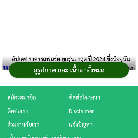
การ
เงิน
การ
ศึกษา
บันเทิง
อัปเดต
ราคารถฟอร์ด
ทุกรุ่นล่าสุด ปี 2024 ซึ่งปัจจุบัน
รถยนต์
Ford มีจำหน่าย 3 กลุ่ม คือ รถกระบะตระกูล Ranger
ดูรูปภาพ และ เนื้อหาทั้งหมด
ดู
รถ SUV ตระกูล Everest และรถสปอร์ต Mustang แต่ละรุ่น
หนัง
ราคาเท่าไหร่บ้าง สามารถเช็กราคารถยนต์ฟอร์ดได้เลยที่นี่
Music
สมัครสมาชิก
ติดต่อโฆษณา
Station
ราคารถ Ford ทุกรุ่นล่าสุด
ติดต่อเรา
Disclaimer
ละคร
ปี 2024
ร่วมงานกับเรา
แจ้งปัญหา
บันเทิง
นโยบายคุ้มครองข้อมูลส่วนบุคคล