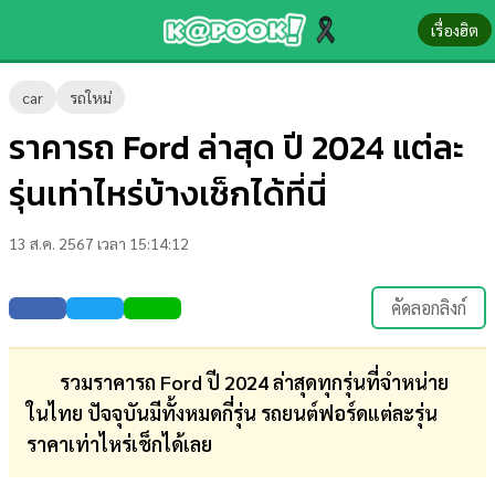
เรื่องฮิต
ข่าว-
car
รถใหม่
ความ
ราคารถ Ford ล่าสุด ปี 2024 แต่ละ
รู้
รุ่นเท่าไหร่บ้างเช็กได้ที่นี่
ข่าว
13 ส.ค. 2567 เวลา 15:14:12
ข่าว
บันเทิง
คัดลอกลิงก์
ตรวจ
หวย
รวมราคารถ Ford ปี 2024 ล่าสุดทุกรุ่นที่จำหน่าย
ในไทย ปัจจุบันมีทั้งหมดกี่รุ่น รถยนต์ฟอร์ดแต่ละรุ่น
ผล
ราคาเท่าไหร่เช็กได้เลย
บอล
สด