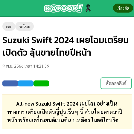
เรื่องฮิต
ข่าว-
car
รถใหม่
ความ
Suzuki Swift 2024 เผยโฉมเตรียม
รู้
เปิดตัว ลุ้นขายไทยปีหน้า
ข่าว
9 พ.ย. 2566 เวลา 14:21:39
ข่าว
บันเทิง
คัดลอกลิงก์
ตรวจ
หวย
All-new Suzuki Swift 2024 เผยโฉมอย่างเป็น
ทางการ เตรียมเปิดตัวญี่ปุ่นเร็ว ๆ นี้ ส่วนไทยคาดมาปี
ผล
หน้า พร้อมเครื่องยนต์เบนซิน 1.2 ลิตร ไมลด์ไฮบริด
บอล
สด