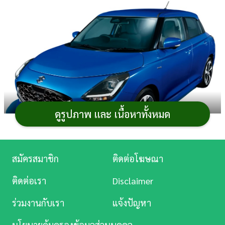
การ
เงิน
การ
ศึกษา
บันเทิง
ดูรูปภาพ และ เนื้อหาทั้งหมด
ดู
หนัง
Music
สมัครสมาชิก
ติดต่อโฆษณา
Suzuki Swift 2024
(ซูซูกิ สวิฟต์ 2024) ว่าที่
รถใหม่
Station
ติดต่อเรา
Disclaimer
2024
อัปเดตภาพและรายละเอียดบางส่วนบนเว็บไซต์ ก่อน
ละคร
วางจำหน่ายในญี่ปุ่น โดยยังคงเอกลักษณ์เดิมด้วยสไตลิ่งที่โม
ร่วมงานกับเรา
แจ้งปัญหา
เดิร์นขึ้น และคาดว่าจะทำตลาดในไทยปีหน้า พร้อม
บันเทิง
เครื่องยนต์เบนซิน 1.2 ลิตร ไมลด์ไฮบริด ที่ช่วยลดอัตราสิ้น
นโยบายคุ้มครองข้อมูลส่วนบุคคล