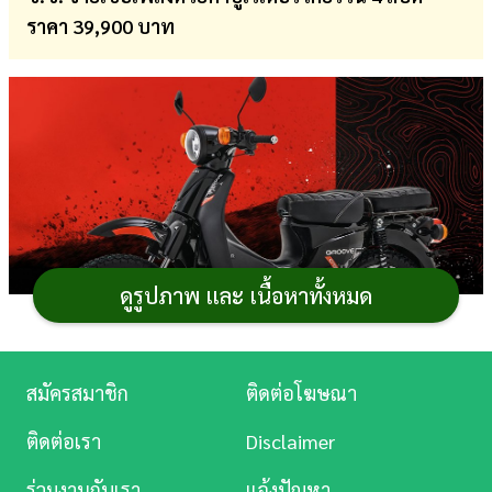
ราคา 39,900 บาท
การ
เงิน
การ
ศึกษา
บันเทิง
ดู
หนัง
ดูรูปภาพ และ เนื้อหาทั้งหมด
Music
Station
สมัครสมาชิก
ติดต่อโฆษณา
ละคร
Solar Groove Cross 2023
(
โซลาร์ กรูฟว์ ครอส 2023
)
ติดต่อเรา
Disclaimer
รถมอเตอร์ไซค์
ครอบครัวแนวเรโทร ราคาประหยัด ตกแต่ง
บันเทิง
ร่วมงานกับเรา
แจ้งปัญหา