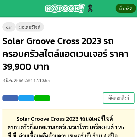
เรื่องฮิต
ข่าว-
car
มอเตอร์ไซค์
ความ
Solar Groove Cross 2023 รถ
รู้
ครอบครัวสไตล์แอดเวนเจอร์ ราคา
ข่าว
39,900 บาท
ข่าว
8 มี.ค. 2566 เวลา 17:10:55
บันเทิง
ตรวจ
คัดลอกลิงก์
หวย
ผล
Solar Groove Cross 2023 รถมอเตอร์ไซค์
บอล
ครอบครัวกึ่งแอดเวนเจอร์แนวเรโทร เครื่องยนต์ 125
สด
ซี.ซี. จ่ายเชื้อเพลิงด้วยคาบูเรเตอร์ เกียร์วน 4 สปีด