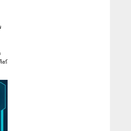
น
ก
็งก์