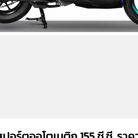
ร์ตออโตเมติก 155 ซี.ซี. ราค