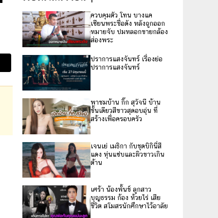
ควบคุมตัว โทน บางแค
เซียนพระชื่อดัง หลังถูกออก
หมายจับ ปมหลอกขายกล้อง
ส่องพระ
ปราการแสงจันทร์ เรื่องย่อ
ปราการแสงจันทร์
พาชมบ้าน กิ๊ก สุวัจนี บ้าน
ชั้นเดียวสีขาวสุดอบอุ่น ที่
สร้างเพื่อครอบครัว
เจนเย่ เมธิกา กับชุดบิกินี่สี
แดง หุ่นแซ่บและผิวขาวเกิน
ต้าน
เศร้า น้องพั้นช์ ลูกสาว
บุญธรรม ก้อง ห้วยไร่ เสีย
ชีวิต สโมสรนักศึกษาไว้อาลัย