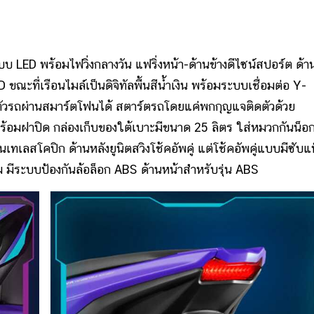
LED พร้อมไฟวิ่งกลางวัน แฟริ่งหน้า-ด้านข้างดีไซน์สปอร์ต ด้า
ขณะที่เรือนไมล์เป็นดิจิทัลพื้นสีน้ำเงิน พร้อมระบบเชื่อมต่อ Y-
ตัวรถผ่านสมาร์ตโฟนได้ สตาร์ตรถโดยแค่พกกุญแจติดตัวด้วย
ร้อมฝาปิด กล่องเก็บของใต้เบาะมีขนาด 25 ลิตร ใส่หมวกกันน็อ
ทเลสโคปิก ด้านหลังยูนิตสวิงโช้คอัพคู่ แต่โช้คอัพคู่แบบมีซับแท
ม มีระบบป้องกันล้อล็อก ABS ด้านหน้าสำหรับรุ่น ABS