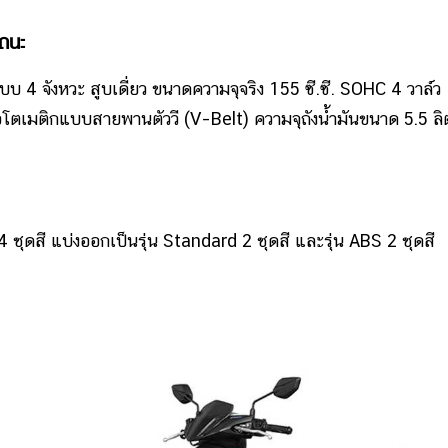
ถนะ
บ 4 จังหวะ สูบเดี่ยว ขนาดความจุจริง 155 ซี.ซี. SOHC 4 วาล์ว
อโตเมติกแบบสายพานตัววี (V–Belt) ความจุถังน้ำมันขนาด 5.5 ลิ
ชุดสี แบ่งออกเป็นรุ่น Standard 2 ชุดสี และรุ่น ABS 2 ชุดสี