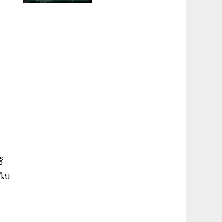
้
มใบ