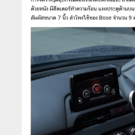
ด้วยหนัง มีฮีตเตอร์ทำความร้อน แผงประตูด้านบนเป
สัมผัสขนาด 7 นิ้ว ลำโพงใช้ของ Bose จำนวน 9 ต