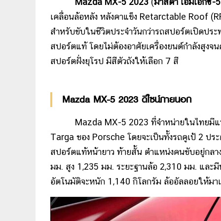
Mazda MX-5 2023
(
มาสด้า เอ็มเอ็กซ์-
เคลื่อนล้อหลัง หลังคาแข็ง Retarctable Roof (RF
สำหรับขับในชีวิตประจำวันกว่ารถสปอร์ตเปิดประท
สปอร์ตแท้ โดยไม่ต้องอาศัยเครื่องยนต์กำลังสูงจน
สปอร์ตฝั่งยุโรป มีสีตัวถังให้เลือก 7 สี
Mazda MX-5 2023 ดีไซน์ภายนอก
Mazda MX-5 2023 ที่จำหน่ายในไทยมีแบบห
Targa ของ Porsche โดยจะเป็นทั้งรถคูเป้ 2 ประ
สปอร์ตแท้หน้ายาว ท้ายสั้น ตำแหน่งคนขับอยู่กลาง
มม. สูง 1,235 มม. ระยะฐานล้อ 2,310 มม. และมีน้
อัตโนมัติจะหนัก 1,140 กิโลกรัม ล้ออัลลอยให้มา