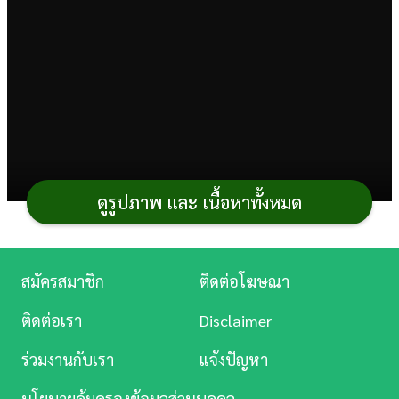
การ
เงิน
การ
ศึกษา
บันเทิง
ดูรูปภาพ และ เนื้อหาทั้งหมด
ดู
หนัง
Music
สมัครสมาชิก
ติดต่อโฆษณา
Station
ติดต่อเรา
Disclaimer
พาไปหาคำตอบว่า การล้างรถด้วยน้ำยาล้างจาน
ละคร
หรือ ล้างรถด้วยสบู่ สามารถใช้ทำความสะอาดรถแทน
ร่วมงานกับเรา
แจ้งปัญหา
บันเทิง
น้ำยาล้างรถได้จริงหรือไม่ สีรถจะเสียหายหรือเปล่า แล้ว
นโยบายคุ้มครองข้อมูลส่วนบุคคล