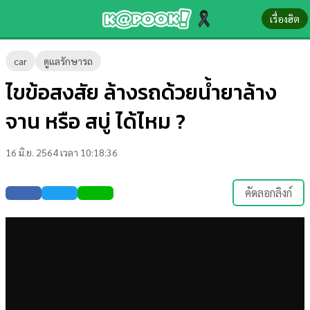
เรื่องฮิต
ข่าว-
car
ดูแลรักษารถ
ความ
ไขข้อสงสัย ล้างรถด้วยน้ำยาล้าง
รู้
จาน หรือ สบู่ ได้ไหม ?
ข่าว
16 มิ.ย. 2564 เวลา 10:18:36
ข่าว
บันเทิง
คัดลอกลิงก์
ตรวจ
หวย
ผล
บอล
สด