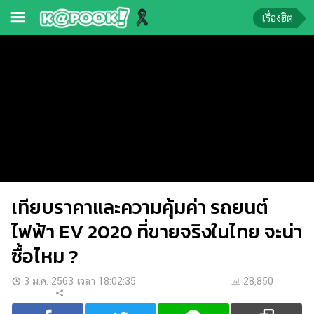
เรื่องฮิต
ข่าว-
ความ
รู้
ข่าว
ข่าว
บันเทิง
เทียบราคาและความคุ้มค่า รถยนต์
ตรวจ
หวย
ไฟฟ้า EV 2020 ที่ขายจริงในไทย จะน่า
ผล
ซื้อไหม ?
บอล
สด
3 ม.ค. 2563 เวลา 18:02:35
28,850
การ