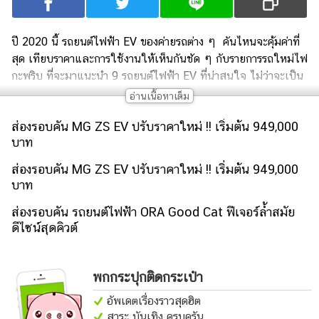
เงิน
การ
ปี 2020 นี้ รถยนต์ไฟฟ้า EV ของค่ายรถต่าง ๆ คันไหนจะคุ้มค่าที่
ศึกษา
สุด เทียบราคาและการใช้งานให้เห็นกันชัด ๆ กับรายการรถใหม่ไฟ
กะพริบ ที่จะมาแนะนำ 9 รถยนต์ไฟฟ้า EV ที่น่าสนใจ ไม่ว่าจะเป็น
บันเทิง
MINE SPA1, MG ZS EV, NISSAN LEAF, Fomm ONE, BYD
e6, HYUNDAI IONIQ Electric, KIA All-New Soul EV, Audi e-
รูปภาพ
ส่องรอบคัน MG ZS EV ปรับราคาใหม่ !! เริ่มต้น 949,000
tron 55 Quattro, JAGUAR I-PACE ไปติดตามกันได้เลยครับ
ดู
บาท
หนัง
ส่องรอบคัน MG ZS EV ปรับราคาใหม่ !! เริ่มต้น 949,000
Music
บาท
Station
ส่องรอบคัน รถยนต์ไฟฟ้า ORA Good Cat ฟีเจอร์ล้ำสมัย
ละคร
ดีไซน์สุดคิวต์
บันเทิง
เกาหลี
พกกระปุกติดกระเป๋า
ไลฟ์
อัพเดตเรื่องราวสุดฮิต
สาระ บันเทิง ครบครัน