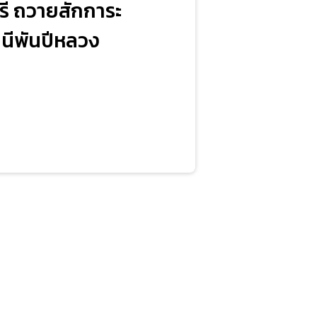
รี ถวายสักการะ
ีพันปีหลวง